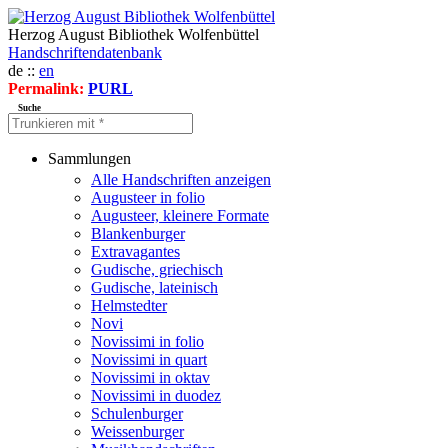
Herzog August Bibliothek Wolfenbüttel
Handschriftendatenbank
de ::
en
Permalink:
PURL
Suche
Sammlungen
Alle Handschriften anzeigen
Augusteer in folio
Augusteer, kleinere Formate
Blankenburger
Extravagantes
Gudische, griechisch
Gudische, lateinisch
Helmstedter
Novi
Novissimi in folio
Novissimi in quart
Novissimi in oktav
Novissimi in duodez
Schulenburger
Weissenburger