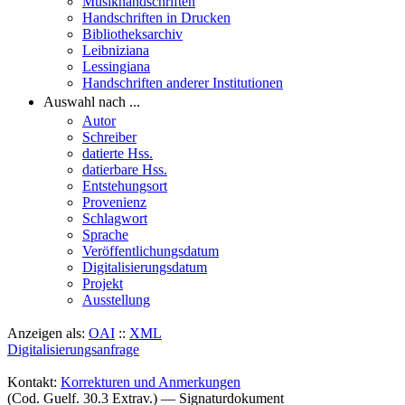
Musikhandschriften
Handschriften in Drucken
Bibliotheksarchiv
Leibniziana
Lessingiana
Handschriften anderer Institutionen
Auswahl nach ...
Autor
Schreiber
datierte Hss.
datierbare Hss.
Entstehungsort
Provenienz
Schlagwort
Sprache
Veröffentlichungsdatum
Digitalisierungsdatum
Projekt
Ausstellung
Anzeigen als:
OAI
::
XML
Digitalisierungsanfrage
Kontakt:
Korrekturen und Anmerkungen
(Cod. Guelf. 30.3 Extrav.) — Signaturdokument