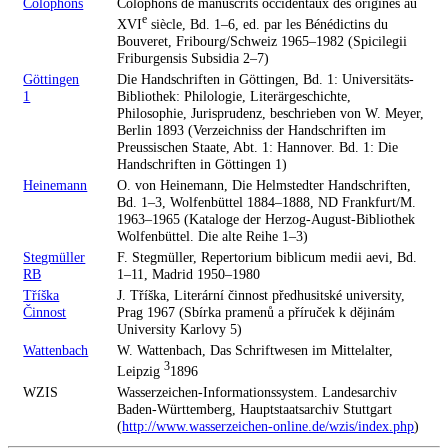
Colophons
Colophons de manuscrits occidentaux des origines au
e
XVI
siècle, Bd. 1–6, ed. par les Bénédictins du
Bouveret, Fribourg/Schweiz 1965–1982 (Spicilegii
Friburgensis Subsidia 2–7)
Göttingen
Die Handschriften in Göttingen, Bd. 1: Universitäts-
1
Bibliothek: Philologie, Literärgeschichte,
Philosophie, Jurisprudenz, beschrieben von W. Meyer,
Berlin 1893 (Verzeichniss der Handschriften im
Preussischen Staate, Abt. 1: Hannover. Bd. 1: Die
Handschriften in Göttingen 1)
Heinemann
O. von Heinemann, Die Helmstedter Handschriften,
Bd. 1–3, Wolfenbüttel 1884–1888, ND Frankfurt/M.
1963–1965 (Kataloge der Herzog-August-Bibliothek
Wolfenbüttel. Die alte Reihe 1–3)
Stegmüller
F. Stegmüller, Repertorium biblicum medii aevi, Bd.
RB
1–11, Madrid 1950–1980
Tříška
J. Tříška, Literární činnost předhusitské university,
Činnost
Prag 1967 (Sbírka pramenů a příruček k dějinám
University Karlovy 5)
Wattenbach
W. Wattenbach, Das Schriftwesen im Mittelalter,
3
Leipzig
1896
WZIS
Wasserzeichen-Informationssystem. Landesarchiv
Baden-Württemberg, Hauptstaatsarchiv Stuttgart
(
http://www.wasserzeichen-online.de/wzis/index.php
)