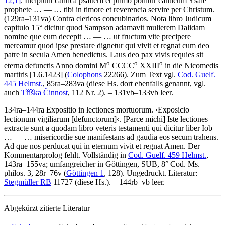
12,1]
. Incipiunt cantica psalterii et primo ponitur canticum Ysaie
prophete
… — …
tibi in timore et reverencia servire per Christum
.
(129ra–131va)
Contra clericos concubinarios
.
Nota libro Judicum
capitulo 15° dicitur quod Sampson adamavit mulierem Dalidam
nomine que eum decepit
… — …
ut fructum vite precipere
mereamur quod ipse prestare dignetur qui vivit et regnat cum deo
patre in secula Amen benedictus
.
Laus deo pax vivis requies sit
o
o
o
eterna defunctis Anno domini M
CCCC
XXIII
in die Nicomedis
martiris
[1.6.1423]
(
Colophons
22266)
.
Zum Text vgl.
Cod. Guelf.
445 Helmst.
, 85ra–283va (diese Hs. dort ebenfalls genannt, vgl.
auch
Tříška Činnost
, 112 Nr. 2). – 131vb–133vb leer.
134ra–144ra
Expositio in lectiones mortuorum
.
›
Exposicio
lectionum vigiliarum
[defunctorum]
‹
.
[Parce michi]
Iste lectiones
extracte sunt a quodam libro veteris testamenti qui dicitur liber Iob
… — …
misericordie sue manifestans ad gaudia eos secum trahens.
Ad que nos perducat qui in eternum vivit et regnat Amen
. Der
Kommentarprolog fehlt. Vollständig in
Cod. Guelf. 459 Helmst.
,
143ra–155va; umfangreicher in Göttingen, SUB, 8° Cod. Ms.
philos. 3, 28r–76v (
Göttingen 1
, 128). Ungedruckt.
Literatur:
Stegmüller RB
11727 (diese Hs.). – 144rb–vb leer.
Abgekürzt zitierte Literatur