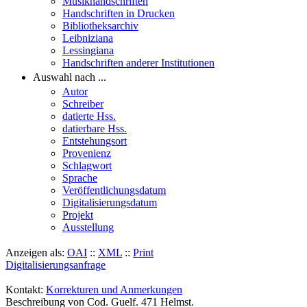
Musikhandschriften
Handschriften in Drucken
Bibliotheksarchiv
Leibniziana
Lessingiana
Handschriften anderer Institutionen
Auswahl nach ...
Autor
Schreiber
datierte Hss.
datierbare Hss.
Entstehungsort
Provenienz
Schlagwort
Sprache
Veröffentlichungsdatum
Digitalisierungsdatum
Projekt
Ausstellung
Anzeigen als:
OAI
::
XML
::
Print
Digitalisierungsanfrage
Kontakt:
Korrekturen und Anmerkungen
Beschreibung von Cod. Guelf. 471 Helmst.