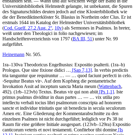
entstanden sein. — Wann und auf welchem Wege der Band in die
Universitätsbibliothek Helmstedt gelangte, ist unbekannt, die Spuren
des Signaturschildes deuten jedoch auf eine Klosterbibliothek wie
die der Benediktinerklöster St. Blasius in Northeim oder Clus. Er ist
erstmals 1644 im Katalog der Helmstedter Universitätsbibliothek
(
Cod. Guelf. 27.2 Aug. 2°
,
10v
) als
Sermones in Psalmos. In breter,
weiß
unter den
Theologici in folio
nachgewiesen; im
Handschriftenverzeichnis von 1797 (
BA III, 51
) unter Nr.
99
aufgeführt.
Heinemann
Nr. 505.
1ra–130va
Theodoricus Engelhusius
:
Expositio psalterii
. (1ra–b)
Prologus
.
Que sine fixione didici
…
[Sap 7,13]
. In verbis predictis
tria tanguntur que requiruntur
… — …
quod faciunt perfecti in celo
.
›
Sequitur Beatus vir
‹
. Auf dem Kopfsteg die pentametrische
Invokation
Assit ad inceptum sancta Maria meum
(
Wattenbach
,
492). (1rb–123vb)
Textus
.
Beatus vir qui non abiit
[Ps 1,1]
. Iste
primus psalmus dividitur in duas partes
… — …
vix utilia pro
intellectu verbali tocius libri psalmorum conscripta ad honorem
sancte et individue trinitatis que sit benedicta in secula seculorum
Amen etc
. Eine Gliederung der Kommentarabschnitte zu den
einzelnen Psalmen ist nicht durchgeführt; lediglich vor Ps 38 ist
Raum für eine größere Initiale ausgespart. (123vb–129ra)
Expositio
canticorum veteris et novi testamenti
.
Confitebor tibi domine
[Is