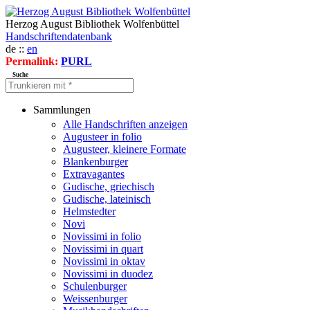
Herzog August Bibliothek Wolfenbüttel
Handschriftendatenbank
de ::
en
Permalink:
PURL
Suche
Sammlungen
Alle Handschriften anzeigen
Augusteer in folio
Augusteer, kleinere Formate
Blankenburger
Extravagantes
Gudische, griechisch
Gudische, lateinisch
Helmstedter
Novi
Novissimi in folio
Novissimi in quart
Novissimi in oktav
Novissimi in duodez
Schulenburger
Weissenburger