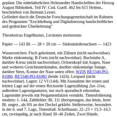
geplant: Die mittelalterlichen Helmstedter Handschriften der Herzog
August Bibliothek. Teil IV: Cod. Guelf. 462 bis 615 Helmst.,
beschrieben von Bertram Lesser.
Gefördert durch die Deutsche Forschungsgemeinschaft im Rahmen
des Programms "Erschließung und Digitalisierung handschriftlicher
und gedruckter Überlieferung"
Theodoricus Engelhusius. Lectiones mortuorum
Papier — 143 Bl. — 28 × 20 cm — Südostniedersachsen — 1423
Wasserzeichen: Fisch gekrümmt, mit Zähnen (nicht nachweisbar).
Marke einkonturig, B-Form (nicht nachweisbar). Buchstabe A,
darüber Kreuz (nicht nachweisbar). Ochsenkopf mit Augen, Nase
und weiteren Gesichtsmerkmalen, darüber einkonturige Stange,
darüber Stern, Kontur der Nase unten offen:
WZIS
BE5340-PO-
81080
,
BE5340-PO-81081
(beide 1424). Leopard (nicht
nachweisbar). Lagen: 12 VI (144). Mit Ausnahme der ersten und
letzten Lage auf der ersten Rectoseite Lagenzählung
2us
–
11us
,
außerdem Lagensignaturen, nur noch sporadisch erkennbar.
Lagenmitte jeweils mit Pergamentfalzen verstärkt. Tintenfoliierung
modern:
1–144
, Zählfehler: Bl. 111 übersprungen, das letzte, leere
Bl. ungez., als HS an den Deckel geklebt. Stellenweise, besonders
in der 6. und 7. Lage, Tintenfraß. Schriftraum: 22–23 × 15,5–16,5
cm, zweispaltig, je nach Hand 30–46 Zeilen. Zwei Hände,