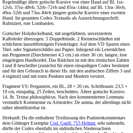
Regelmäßige ältere gotische Kursive von einer Hand auf Bl. 1ra–
12vb, 37ra–48vb, 52rb–72vb und 85ra–144ra; auf Bl. 13ra–36vb,
49ra–52rb und 73ra–84vb jüngere gotische Kursive einer zweiten
Hand. Im gesamten Codex Textualis als Auszeichnungsschrift.
Rubriziert, rote Lombarden.
Gotischer Holzdeckelband, mit ungefärbtem, unverziertem
Kalbsleder überzogen. 5 Doppelbünde. 2 Riemenschließen mit
schlichtem lanzettförmigem Fensterlager. Auf dem VD Spuren eines
Titel- oder Signaturschildes aus Papier. Inliegend ein Leserädchen
aus Pergament (Durchmesser 4,5 cm.) an einer 36 cm. langen, lose
eingelegten Hanfkordel. Das Rädchen ist mit den römischen Zahlen
I
und
II
beschriftet (zunächst für einen einspaltigen Codex bestimmt
und für den Gebrauch in dieser Hs. mit den arabischen Ziffern
3
und
4
ergänzt) und mit roten Punkten und Mustern verziert.
Fragment VS: Pergament, ein Bl., 28 × 20 cm. Schriftraum: 23,5 ×
19 cm, einspaltig, 25 Zeilen, beschnitten. Ältere gotische Kursive.
14. Jh.
Textus philosophicus
. Nach den kommentierten Lemmata
vermutlich Kommentar zu Aristoteles: De anima, der allerdings nicht
näher identifizierbar ist.
Herkunft: Da die enthaltene Textfassung des Psalmenkommentars
dem Göttinger Exemplar
Cod. Guelf. 715 Helmst.
sehr nahesteht,
dürfte der Codex ebenfalls im südöstlichen Niedersachsen