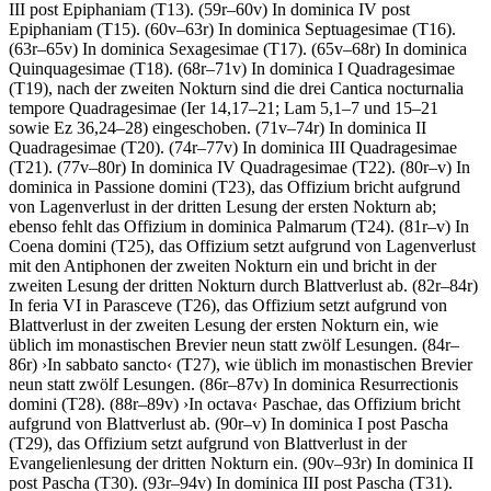
III post Epiphaniam (T13). (59r–60v) In dominica IV post
Epiphaniam (T15). (60v–63r) In dominica Septuagesimae (T16).
(63r–65v) In dominica Sexagesimae (T17). (65v–68r) In dominica
Quinquagesimae (T18). (68r–71v) In dominica I Quadragesimae
(T19), nach der zweiten Nokturn sind die drei Cantica nocturnalia
tempore Quadragesimae (Ier 14,17–21; Lam 5,1–7 und 15–21
sowie Ez 36,24–28) eingeschoben. (71v–74r) In dominica II
Quadragesimae (T20). (74r–77v) In dominica III Quadragesimae
(T21). (77v–80r) In dominica IV Quadragesimae (T22). (80r–v) In
dominica in Passione domini (T23), das Offizium bricht aufgrund
von Lagenverlust in der dritten Lesung der ersten Nokturn ab;
ebenso fehlt das Offizium in dominica Palmarum (T24). (81r–v) In
Coena domini (T25), das Offizium setzt aufgrund von Lagenverlust
mit den Antiphonen der zweiten Nokturn ein und bricht in der
zweiten Lesung der dritten Nokturn durch Blattverlust ab. (82r–84r)
In feria VI in Parasceve (T26), das Offizium setzt aufgrund von
Blattverlust in der zweiten Lesung der ersten Nokturn ein, wie
üblich im monastischen Brevier neun statt zwölf Lesungen. (84r–
86r)
›
In sabbato sancto
‹
(T27), wie üblich im monastischen Brevier
neun statt zwölf Lesungen. (86r–87v) In dominica Resurrectionis
domini (T28). (88r–89v)
›
In octava
‹
Paschae, das Offizium bricht
aufgrund von Blattverlust ab. (90r–v) In dominica I post Pascha
(T29), das Offizium setzt aufgrund von Blattverlust in der
Evangelienlesung der dritten Nokturn ein. (90v–93r) In dominica II
post Pascha (T30). (93r–94v) In dominica III post Pascha (T31).