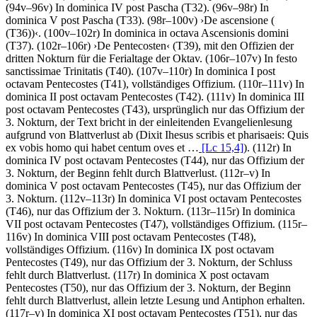
(94v–96v) In dominica IV post Pascha (T32). (96v–98r) In
dominica V post Pascha (T33). (98r–100v)
›
De ascensione
(
(T36))
‹
. (100v–102r) In dominica in octava Ascensionis domini
(T37). (102r–106r)
›
De Pentecosten
‹
(T39), mit den Offizien der
dritten Nokturn für die Ferialtage der Oktav. (106r–107v) In festo
sanctissimae Trinitatis (T40). (107v–110r) In dominica I post
octavam Pentecostes (T41), vollständiges Offizium. (110r–111v) In
dominica II post octavam Pentecostes (T42). (111v) In dominica III
post octavam Pentecostes (T43), ursprünglich nur das Offizium der
3. Nokturn, der Text bricht in der einleitenden Evangelienlesung
aufgrund von Blattverlust ab (
Dixit Ihesus scribis et pharisaeis: Quis
ex vobis homo qui habet centum oves et …
[Lc 15,4]
). (112r) In
dominica IV post octavam Pentecostes (T44), nur das Offizium der
3. Nokturn, der Beginn fehlt durch Blattverlust. (112r–v) In
dominica V post octavam Pentecostes (T45), nur das Offizium der
3. Nokturn. (112v–113r) In dominica VI post octavam Pentecostes
(T46), nur das Offizium der 3. Nokturn. (113r–115r) In dominica
VII post octavam Pentecostes (T47), vollständiges Offizium. (115r–
116v) In dominica VIII post octavam Pentecostes (T48),
vollständiges Offizium. (116v) In dominica IX post octavam
Pentecostes (T49), nur das Offizium der 3. Nokturn, der Schluss
fehlt durch Blattverlust. (117r) In dominica X post octavam
Pentecostes (T50), nur das Offizium der 3. Nokturn, der Beginn
fehlt durch Blattverlust, allein letzte Lesung und Antiphon erhalten.
(117r–v) In dominica XI post octavam Pentecostes (T51), nur das