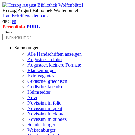
Herzog August Bibliothek Wolfenbüttel
Handschriftendatenbank
de ::
en
Permalink:
PURL
Suche
Sammlungen
Alle Handschriften anzeigen
Augusteer in folio
Augusteer, kleinere Formate
Blankenburger
Extravagantes
Gudische, griechisch
Gudische, lateinisch
Helmstedter
Novi
Novissimi in folio
Novissimi in quart
Novissimi in oktav
Novissimi in duodez
Schulenburger
Weissenburger