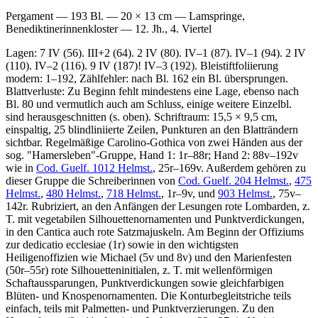
Pergament — 193 Bl. — 20 × 13 cm — Lamspringe,
Benediktinerinnenkloster — 12. Jh., 4. Viertel
Lagen: 7 IV (56). III+2 (64). 2 IV (80). IV–1 (87). IV–1 (94). 2 IV
(110). IV–2 (116). 9 IV (187)! IV–3 (192). Bleistiftfoliierung
modern:
1
–
192
, Zählfehler: nach Bl. 162 ein Bl. übersprungen.
Blattverluste: Zu Beginn fehlt mindestens eine Lage, ebenso nach
Bl. 80 und vermutlich auch am Schluss, einige weitere Einzelbl.
sind herausgeschnitten (s. oben). Schriftraum: 15,5 × 9,5 cm,
einspaltig, 25 blindliniierte Zeilen, Punkturen an den Blatträndern
sichtbar. Regelmäßige Carolino-Gothica von zwei Händen aus der
sog. "Hamersleben"-Gruppe, Hand 1: 1r–88r; Hand 2: 88v–192v
wie in
Cod. Guelf. 1012 Helmst.
, 25r–169v. Außerdem gehören zu
dieser Gruppe die Schreiberinnen von
Cod. Guelf. 204 Helmst.
,
475
Helmst.
,
480 Helmst.
,
718 Helmst.
, 1r–9v, und
903 Helmst.
, 75v–
142r. Rubriziert, an den Anfängen der Lesungen rote Lombarden, z.
T. mit vegetabilen Silhouettenornamenten und Punktverdickungen,
in den Cantica auch rote Satzmajuskeln. Am Beginn der Offiziums
zur dedicatio ecclesiae (1r) sowie in den wichtigsten
Heiligenoffizien wie Michael (5v und 8v) und den Marienfesten
(50r–55r) rote Silhouetteninitialen, z. T. mit wellenförmigen
Schaftaussparungen, Punktverdickungen sowie gleichfarbigen
Blüten- und Knospenornamenten. Die Konturbegleitstriche teils
einfach, teils mit Palmetten- und Punktverzierungen. Zu den