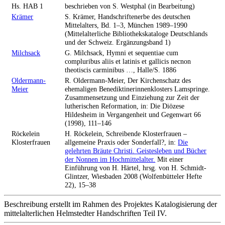
Hs. HAB 1
beschrieben von S. Westphal (in Bearbeitung)
Krämer
S. Krämer, Handschriftenerbe des deutschen
Mittelalters, Bd. 1–3, München 1989–1990
(Mittelalterliche Bibliothekskataloge Deutschlands
und der Schweiz. Ergänzungsband 1)
Milchsack
G. Milchsack, Hymni et sequentiae cum
compluribus aliis et latinis et gallicis necnon
theotiscis carminibus …, Halle/S. 1886
Oldermann-
R. Oldermann-Meier, Der Kirchenschatz des
Meier
ehemaligen Benediktinerinnenklosters Lamspringe.
Zusammensetzung und Einziehung zur Zeit der
lutherischen Reformation, in: Die Diözese
Hildesheim in Vergangenheit und Gegenwart 66
(1998), 111–146
Röckelein
H. Röckelein, Schreibende Klosterfrauen –
Klosterfrauen
allgemeine Praxis oder Sonderfall?, in:
Die
gelehrten Bräute Christi. Geistesleben und Bücher
der Nonnen im Hochmittelalter.
Mit einer
Einführung von H. Härtel, hrsg. von H. Schmidt-
Glintzer, Wiesbaden 2008 (Wolfenbütteler Hefte
22), 15–38
Beschreibung erstellt im Rahmen des Projektes Katalogisierung der
mittelalterlichen Helmstedter Handschriften Teil IV.