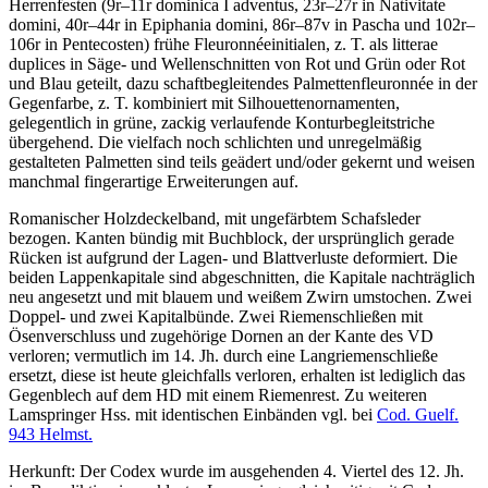
Herrenfesten (9r–11r dominica I adventus, 23r–27r in Nativitate
domini, 40r–44r in Epiphania domini, 86r–87v in Pascha und 102r–
106r in Pentecosten) frühe Fleuronnéeinitialen, z. T. als litterae
duplices in Säge- und Wellenschnitten von Rot und Grün oder Rot
und Blau geteilt, dazu schaftbegleitendes Palmettenfleuronnée in der
Gegenfarbe, z. T. kombiniert mit Silhouettenornamenten,
gelegentlich in grüne, zackig verlaufende Konturbegleitstriche
übergehend. Die vielfach noch schlichten und unregelmäßig
gestalteten Palmetten sind teils geädert und/oder gekernt und weisen
manchmal fingerartige Erweiterungen auf.
Romanischer Holzdeckelband, mit ungefärbtem Schafsleder
bezogen. Kanten bündig mit Buchblock, der ursprünglich gerade
Rücken ist aufgrund der Lagen- und Blattverluste deformiert. Die
beiden Lappenkapitale sind abgeschnitten, die Kapitale nachträglich
neu angesetzt und mit blauem und weißem Zwirn umstochen. Zwei
Doppel- und zwei Kapitalbünde. Zwei Riemenschließen mit
Ösenverschluss und zugehörige Dornen an der Kante des VD
verloren; vermutlich im 14. Jh. durch eine Langriemenschließe
ersetzt, diese ist heute gleichfalls verloren, erhalten ist lediglich das
Gegenblech auf dem HD mit einem Riemenrest. Zu weiteren
Lamspringer Hss. mit identischen Einbänden vgl. bei
Cod. Guelf.
943 Helmst.
Herkunft: Der Codex wurde im ausgehenden 4. Viertel des 12. Jh.