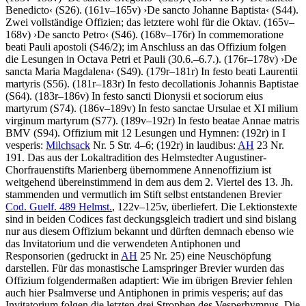
Benedicto
‹
(S26). (161v–165v)
›
De sancto Johanne Baptista
‹
(S44).
Zwei vollständige Offizien; das letztere wohl für die Oktav. (165v–
168v)
›
De sancto Petro
‹
(S46). (168v–176r) In commemoratione
beati Pauli apostoli (S46/2); im Anschluss an das Offizium folgen
die Lesungen in Octava Petri et Pauli (30.6.–6.7.). (176r–178v)
›
De
sancta Maria Magdalena
‹
(S49). (179r–181r) In festo beati Laurentii
martyris (S56). (181r–183r) In festo decollationis Johannis Baptistae
(S64). (183r–186v) In festo sancti Dionysii et sociorum eius
martyrum (S74). (186v–189v) In festo sanctae Ursulae et XI milium
virginum martyrum (S77). (189v–192r)
In festo beatae Annae matris
BMV (S94)
. Offizium mit 12 Lesungen und Hymnen: (192r) in I
vesperis:
Milchsack
Nr. 5 Str. 4–6; (192r) in laudibus:
AH
23 Nr.
191. Das aus der Lokaltradition des Helmstedter Augustiner-
Chorfrauenstifts Marienberg übernommene Annenoffizium ist
weitgehend übereinstimmend in dem aus dem 2. Viertel des 13. Jh.
stammenden und vermutlich im Stift selbst entstandenen Brevier
Cod. Guelf. 489 Helmst.
, 122v–125v, überliefert. Die Lektionstexte
sind in beiden Codices fast deckungsgleich tradiert und sind bislang
nur aus diesem Offizium bekannt und dürften demnach ebenso wie
das Invitatorium und die verwendeten Antiphonen und
Responsorien (gedruckt in
AH
25 Nr. 25) eine Neuschöpfung
darstellen. Für das monastische Lamspringer Brevier wurden das
Offizium folgendermaßen adaptiert: Wie im übrigen Brevier fehlen
auch hier Psalmverse und Antiphonen in primis vesperis; auf das
Invitatorium folgen die letzten drei Strophen des Vesperhymnus. Die