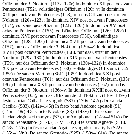
Offizium der 3. Nokturn. (117v–120r) In dominica XII post octavam
Pentecostes (T52), vollständiges Offizium. (120r–v) In dominica
XIII post octavam Pentecostes (T53), nur das Offizium der dritten
Nokturn. (120v–123v) In dominica XIV post octavam Pentecostes
(T54), vollständiges Offizium. (123v–126r) In dominica XV post
octavam Pentecostes (T55), vollständiges Offizium. (126r–128r) In
dominica XVI post octavam Pentecostes (T56), vollständiges
Offizium. (128r–129r) In dominica XVII post octavam Pentecostes
(T57), nur das Offizium der 3. Nokturn. (129r–v) In dominica
XVIII post octavam Pentecostes (T58), nur das Offizium der 3.
Nokturn. (129v–130r) In dominica XIX post octavam Pentecostes
(T59), nur das Offizium der 3. Nokturn. (130r–132r) In dominica
XX post octavam Pentecostes (T60), vollständiges Offizium. (132r–
135r)
›
De sancto Martino
‹
(S81). (135r) In dominica XXI post
octavam Pentecostes (T61), nur das Offizium der 3. Nokturn. (135r–
136r) In dominica XXII post octavam Pentecostes (T62), nur das
Offizium der 3. Nokturn. (136r–v) In dominica XXIII post octavam
Pentecostes (T63), nur das Offizium der 3. Nokturn. (136v–139v) In
festo sanctae Catharinae virginis (S85). (139v–142r)
›
De sancta
Cecilia
‹
(S83). (142r–145r) In festo beati Andreae apostoli (S1).
(145r–148r)
›
De sancto Nicolao
‹
(S3). (148v) In festo sanctae
Luciae virginis et martyris (S7), nur Antiphonen. (148v–151v)
›
De
sancto Sebastiano
‹
(S17). (151v–153v)
›
De sancta Agnete
‹
(S18).
(153v–155v) In festo sanctae Agathae virginis et martyris (S22).
(155v–158v)
›
De sancto Gregorio
‹
(S25). (158v–161v)
›
De sancto