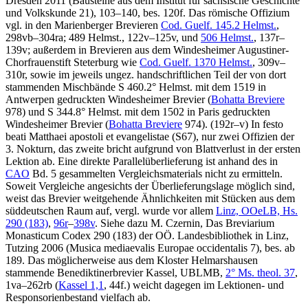
Dresden 2011 (Bausteine aus dem Institut für sächsische Geschichte
und Volkskunde 21), 103–140, bes. 120f. Das römische Offizium
vgl. in den Marienberger Brevieren
Cod. Guelf. 145.2 Helmst.
,
298vb–304ra; 489 Helmst., 122v–125v, und
506 Helmst.
, 137r–
139v; außerdem in Brevieren aus dem Windesheimer Augustiner-
Chorfrauenstift Steterburg wie
Cod. Guelf. 1370 Helmst.
, 309v–
310r, sowie im jeweils ungez. handschriftlichen Teil der von dort
stammenden Mischbände S 460.2° Helmst. mit dem 1519 in
Antwerpen gedruckten Windesheimer Brevier (
Bohatta Breviere
978) und S 344.8° Helmst. mit dem 1502 in Paris gedruckten
Windesheimer Brevier (
Bohatta Breviere
974). (192r–v) In festo
beati Matthaei apostoli et evangelistae (S67), nur zwei Offizien der
3. Nokturn, das zweite bricht aufgrund von Blattverlust in der ersten
Lektion ab. Eine direkte Parallelüberlieferung ist anhand des in
CAO
Bd. 5 gesammelten Vergleichsmaterials nicht zu ermitteln.
Soweit Vergleiche angesichts der Überlieferungslage möglich sind,
weist das Brevier weitgehende Ähnlichkeiten mit Stücken aus dem
süddeutschen Raum auf, vergl. wurde vor allem
Linz, OOeLB, Hs.
290 (183)
,
96r
–
398v
. Siehe dazu
M. Czernin
, Das Breviarium
Monasticum Codex 290 (183) der OÖ. Landesbibliothek in Linz,
Tutzing 2006 (Musica mediaevalis Europae occidentalis 7), bes. ab
189
. Das möglicherweise aus dem Kloster Helmarshausen
stammende Benediktinerbrevier Kassel, UBLMB,
2° Ms. theol. 37
,
1va–262rb (
Kassel 1,1
, 44f.) weicht dagegen im Lektionen- und
Responsorienbestand vielfach ab.