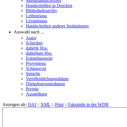
Musikhandschriften
Handschriften in Drucken
Bibliotheksarchiv
Leibniziana
Lessingiana
Handschriften anderer Institutionen
Auswahl nach ...
Autor
Schreiber
datierte Hss.
datierbare Hss.
Entstehungsort
Provenienz
Schlagwort
Sprache
Veröffentlichungsdatum
Digitalisierungsdatum
Projekt
Ausstellung
Anzeigen als:
OAI
::
XML
::
Print
::
Faksimile in der WDB