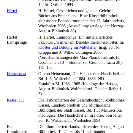
1–, St. Ottilien 1994–
Härtel
H. Härtel, Geschrieben und gemalt. Gelehrte
Bücher aus Frauenhand. Eine Klosterbibliothek
sächsischer Benediktinerinnen des 12. Jahrhunderts,
Wiesbaden 2006 (Ausstellungskataloge der Herzog-
August-Bibliothek 86)
Härtel
H. Härtel, Lamspringe. Ein mittelalterliches
Lamspringe
Skriptorium in einem Benediktinerinnenkloster, in:
Kloster und Bildung im Mittelalter
, hrsg. von N.
Kruppa und J. Wilke, Göttingen 2006
(Veröffentlichungen des Max-Planck-Instituts für
Geschichte 218 = Studien zur Germania sacra 28),
115–153
Heinemann
O. von Heinemann, Die Helmstedter Handschriften,
Bd. 1–3, Wolfenbüttel 1884–1888, ND
Frankfurt/M. 1963–1965 (Kataloge der Herzog-
August-Bibliothek Wolfenbüttel. Die alte Reihe 1–
3)
Kassel 1,1
Die Handschriften der Gesamthochschul-Bibliothek
Kassel, Landesbibliothek und Murhardsche
Bibliothek der Stadt Kassel, Bd. 1,1: Manuscripta
theologica. Die Handschriften in Folio, bearbeitet
von K. Wiedemann, Wiesbaden 1994
Kat.
Die illuminierten Handschriften der Herzog August
Illuminierte
Bibliothek. Teil 1: 6. bis 11. Jahrhundert,