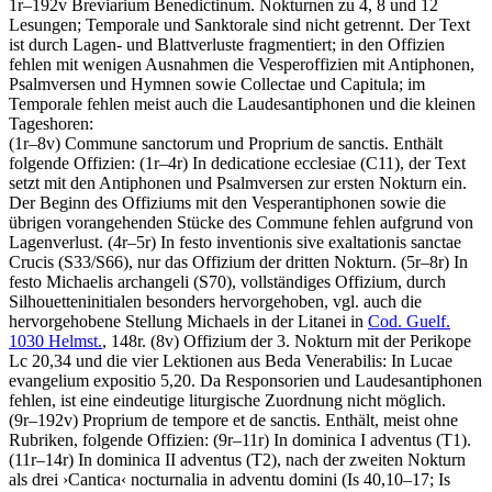
1r–192v
Breviarium Benedictinum
. Nokturnen zu 4, 8 und 12
Lesungen; Temporale und Sanktorale sind nicht getrennt. Der Text
ist durch Lagen- und Blattverluste fragmentiert; in den Offizien
fehlen mit wenigen Ausnahmen die Vesperoffizien mit Antiphonen,
Psalmversen und Hymnen sowie Collectae und Capitula; im
Temporale fehlen meist auch die Laudesantiphonen und die kleinen
Tageshoren:
(1r–8v)
Commune sanctorum und Proprium de sanctis
. Enthält
folgende Offizien: (1r–4r) In dedicatione ecclesiae (C11), der Text
setzt mit den Antiphonen und Psalmversen zur ersten Nokturn ein.
Der Beginn des Offiziums mit den Vesperantiphonen sowie die
übrigen vorangehenden Stücke des Commune fehlen aufgrund von
Lagenverlust. (4r–5r) In festo inventionis sive exaltationis sanctae
Crucis (S33/S66), nur das Offizium der dritten Nokturn. (5r–8r) In
festo Michaelis archangeli (S70), vollständiges Offizium, durch
Silhouetteninitialen besonders hervorgehoben, vgl. auch die
hervorgehobene Stellung Michaels in der Litanei in
Cod. Guelf.
1030 Helmst.
, 148r. (8v) Offizium der 3. Nokturn mit der Perikope
Lc 20,34 und die vier Lektionen aus Beda Venerabilis: In Lucae
evangelium expositio 5,20. Da Responsorien und Laudesantiphonen
fehlen, ist eine eindeutige liturgische Zuordnung nicht möglich.
(9r–192v)
Proprium de tempore et de sanctis
. Enthält, meist ohne
Rubriken, folgende Offizien: (9r–11r) In dominica I adventus (T1).
(11r–14r) In dominica II adventus (T2), nach der zweiten Nokturn
als drei
›
Cantica
‹
nocturnalia in adventu domini (Is 40,10–17; Is