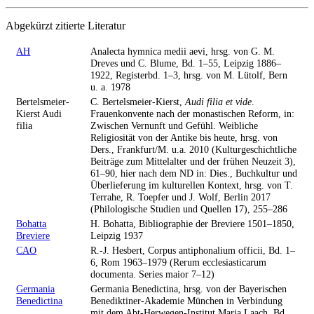
Abgekürzt zitierte Literatur
AH
Analecta hymnica medii aevi, hrsg. von G. M.
Dreves und C. Blume, Bd. 1–55, Leipzig 1886–
1922, Registerbd. 1–3, hrsg. von M. Lütolf, Bern
u. a. 1978
Bertelsmeier-
C. Bertelsmeier-Kierst,
Audi filia et vide
.
Kierst Audi
Frauenkonvente nach der monastischen Reform, in:
filia
Zwischen Vernunft und Gefühl. Weibliche
Religiosität von der Antike bis heute, hrsg. von
Ders., Frankfurt/M. u.a. 2010 (Kulturgeschichtliche
Beiträge zum Mittelalter und der frühen Neuzeit 3),
61–90, hier nach dem ND in: Dies., Buchkultur und
Überlieferung im kulturellen Kontext, hrsg. von T.
Terrahe, R. Toepfer und J. Wolf, Berlin 2017
(Philologische Studien und Quellen 17), 255–286
Bohatta
H. Bohatta, Bibliographie der Breviere 1501–1850,
Breviere
Leipzig 1937
CAO
R.-J. Hesbert, Corpus antiphonalium officii, Bd. 1–
6, Rom 1963–1979 (Rerum ecclesiasticarum
documenta. Series maior 7–12)
Germania
Germania Benedictina, hrsg. von der Bayerischen
Benedictina
Benediktiner-Akademie München in Verbindung
mit dem Abt-Herwegen-Institut Maria Laach, Bd.