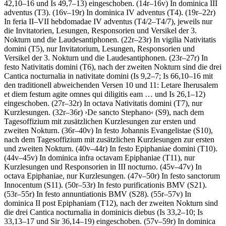
42,10–16 und Is 49,7–13) eingeschoben. (14r–16v) In dominica III
adventus (T3). (16v–19r) In dominica IV adventus (T4). (19r–22r)
In feria II–VII hebdomadae IV adventus (T4/2–T4/7), jeweils nur
die Invitatorien, Lesungen, Responsorien und Versikel der 3.
Nokturn und die Laudesantiphonen. (22r–23r) In vigilia Nativitatis
domini (T5), nur Invitatorium, Lesungen, Responsorien und
Versikel der 3. Nokturn und die Laudesantiphonen. (23r–27r) In
festo Nativitatis domini (T6), nach der zweiten Nokturn sind die drei
Cantica nocturnalia in nativitate domini (Is 9,2–7; Is 66,10–16 mit
den traditionell abweichenden Versen 10 und 11:
Letare Iherusalem
et diem festum agite omnes qui diligitis eam …
und Is 26,1–12)
eingeschoben. (27r–32r) In octava Nativitatis domini (T7), nur
Kurzlesungen. (32r–36r)
›
De sancto Stephano
‹
(S9), nach dem
Tagesoffizium mit zusätzlichen Kurzlesungen zur ersten und
zweiten Nokturn. (36r–40v) In festo Johannis Evangelistae (S10),
nach dem Tagesoffizium mit zusätzlichen Kurzlesungen zur ersten
und zweiten Nokturn. (40v–44r) In festo Epiphaniae domini (T10).
(44v–45v) In dominica infra octavam Epiphaniae (T11), nur
Kurzlesungen und Responsorien in III nocturno. (45v–47v) In
octava Epiphaniae, nur Kurzlesungen. (47v–50r) In festo sanctorum
Innocentum (S11). (50r–53r) In festo purificationis BMV (S21).
(53r–55r) In festo annuntiationis BMV (S28). (55r–57v) In
dominica II post Epiphaniam (T12), nach der zweiten Nokturn sind
die drei Cantica nocturnalia in dominicis diebus (Is 33,2–10; Is
33,13–17 und Sir 36,14–19) eingeschoben. (57v–59r) In dominica