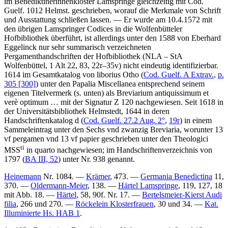
im Benediktinerinnenkloster Lamspringe gleichzeitig mit Cod.
Guelf. 1012 Helmst. geschrieben, worauf die Merkmale von Schrift
und Ausstattung schließen lassen. — Er wurde am 10.4.1572 mit
den übrigen Lamspringer Codices in die Wolfenbütteler
Hofbibliothek überführt, ist allerdings unter den 1588 von Eberhard
Eggelinck nur sehr summarisch verzeichneten
Pergamenthandschriften der Hofbibliothek (NLA – StA
Wolfenbüttel, 1 Alt 22, 83, 22r–35v) nicht eindeutig identifizierbar.
1614 im Gesamtkatalog von liborius Otho (
Cod. Guelf. A Extrav.
,
p.
305 [300]
) unter den
Papalia Miscellanea
entsprechend seinem
eigenen Titelvermerk (s. unten) als
Breviarium antiquissimum et
verè optimum …
mit der Signatur
Z 120
nachgewiesen. Seit 1618 in
der Universitätsbibliothek Helmstedt, 1644 in deren
Handschriftenkatalog d (
Cod. Guelf. 27.2 Aug. 2°
,
19r
) in einem
Sammeleintrag unter den
Sechs vnd zwanzig Breviaria, worunter 13
vf pergamen vnd 13 vf papier geschrieben
unter den
Theologici
ti
MSS
in quarto
nachgewiesen; im Handschriftenverzeichnis von
1797 (
BA III, 52
) unter Nr.
938
genannt.
Heinemann
Nr. 1084. —
Krämer
, 473. —
Germania Benedictina
11,
370. —
Oldermann-Meier
, 138. —
Härtel Lamspringe
, 119, 127, 18
mit Abb. 18. —
Härtel
, 58, 90f. Nr. 17. —
Bertelsmeier-Kierst Audi
filia
, 266 und 270. —
Röckelein Klosterfrauen
, 30 und 34. —
Kat.
Illuminierte Hs. HAB 1
.