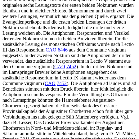
originalen sechs Lesungstexte der ersten beiden Nokturnen wurden
identisch und in gleicher Abfolge übernommen und durch zwei
weitere Lesungen, vermutlich aus der gleichen Quelle, ergänzt. Die
Evangelienperikope und die ersten beiden Lesungen der dritten
Nokturn sind ebenfalls identisch, lediglich die dritte und vierte
Lesung weichen ab. Die Antiphonen, Responsorien und Versikel
der ersten Nokturn stimmen in beiden Brevieren überein, für die
zusätzliche Lesung des monastischen Offiziums wurde nach Lectio
III das Responsorium
CAO
6446
aus dem Commune virginum
eingesetzt. In der zweiten Nokturn sind die Antiphonen der dritten
verwendet, das zusätzliche Responsorium in Lectio V stammt aus
dem Commune virginum (
CAO
7452
). In der dritten Nokturn sind
im Lamspringer Brevier keine Antiphonen angegeben; das
zusätzliche Responsorium in Lectio IX stammt wieder aus dem
Commune virginum (
CAO
7452
). Die Antiphonen ad laudes und ad
Benedictus stimmen mit dem Druck überein, hier fehlt lediglich die
Antiphon in secundis vesperis. Für die Vermittlung des Offiziums
nach Lamspringe könnten die Hamerslebener Augustiner-
Chorherren gesorgt haben, die ihrerseits dank des Goslarer
Provinzialkapitels der Augustiner-Chorherren schon früh über gute
Verbindungen ins nahegelegene Stift Marienberg verfügten. Vgl.
dazu
B. Lesser
, Das Goslarer Provinzialkapitel der Augustiner-
Chorherren in Nord- und Mitteldeutschland, in: Regular- und
Säkularkanonikerstifte in Mitteldeutschland, hrsg. von
D. M. Mütze
,