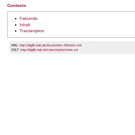
Contents
Faksimile
Inhalt
Transkription
XML:
http://diglib.hab.de/drucke/hm-29/mets.xml
XSLT:
http://diglib.hab.de/rules/styles/mets.xsl