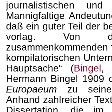
journalistischen und 
Mannigfaltige Andeutu
daß ein guter Teil der 
vorlag. Von di
zusammenkommenden fli
kompilatorischen Unter
Hauptsache“ (
Bingel
, 
Hermann Bingel 1909 d
Europaeum
zu seinem 
Anhand zahlreicher Textv
Dissertation, die i