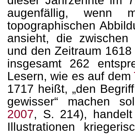
dieser Jahrzehnte im
T
augenfällig, wenn m
topographischen Abbild
ansieht, die zwische
und den Zeitraum 1618
insgesamt 262 entspr
Lesern, wie es auf dem
1717 heißt, „den Begrif
gewisser“ machen so
2007
, S. 214), handel
Illustrationen krieger