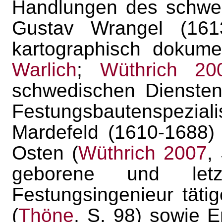
Handlungen des schwed
Gustav Wrangel (1613
kartographisch dokumen
Warlich
;
Wüthrich 20
schwedischen Diensten
Festungsbautenspezia
Mardefeld (1610-1688) 
Osten (
Wüthrich 2007
,
geborene und letzt
Festungsingenieur tät
(
Thöne
, S. 98) sowie 