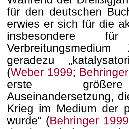
für den deutschen Buc
erwies er sich für die ak
insbesondere 
Verbreitungsmedium Z
geradezu „katalysator
(
Weber 1999
;
Behringe
erste größere po
Auseinandersetzung, die
Krieg im Medium der pe
wurde“ (
Behringer 1999