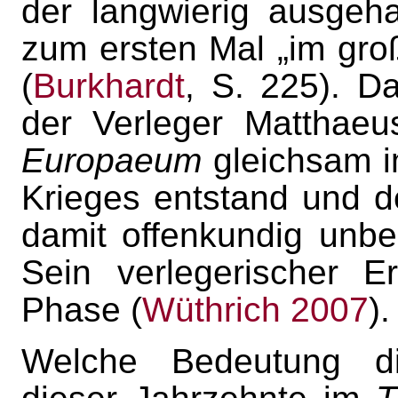
der langwierig ausgeh
zum ersten Mal „im gro
(
Burkhardt
, S. 225). Da
der Verleger Matthae
Europaeum
gleichsam i
Krieges entstand und d
damit offenkundig unbe
Sein verlegerischer E
Phase (
Wüthrich 2007
).
Welche Bedeutung die