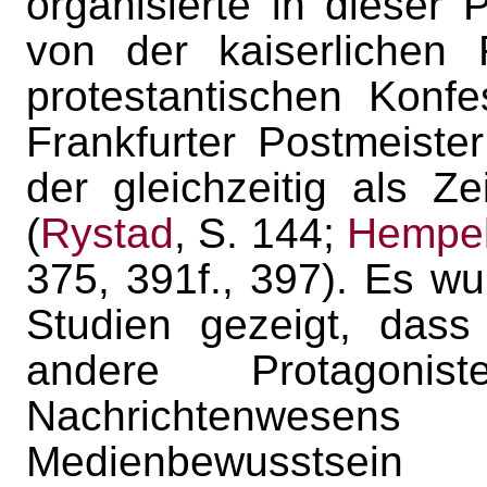
organisierte in dieser
von der kaiserlichen 
protestantischen Konf
Frankfurter Postmeist
der gleichzeitig als Z
(
Rystad
, S. 144;
Hempe
375, 391f., 397). Es wu
Studien gezeigt, das
andere Protagoni
Nachrichtenwese
Medienbewus