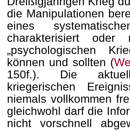
Dreißigjährigen Krieg d
die Manipulationen ber
eines systematischen
charakterisiert ode
„psychologischen Kri
können und sollten (
We
150f.). Die aktuel
kriegerischen Ereigni
niemals vollkommen frei
gleichwohl darf die Info
nicht vorschnell abge