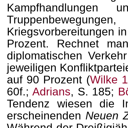
Kampfhandlungen u
Truppenbewegunge
Kriegsvorbereitungen in
Prozent. Rechnet ma
diplomatischen Verkeh
jeweiligen Konfliktpartei
auf 90 Prozent (
Wilke 
60f.;
Adrians
, S. 185;
B
Tendenz wiesen die In
erscheinenden
Neuen Z
Während der Dreißigjähr