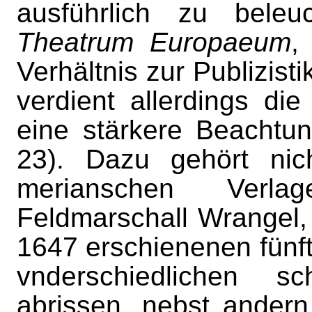
ausführlich zu beleu
Theatrum Europaeum
,
Verhältnis zur Publizist
verdient allerdings di
eine stärkere Beachtun
23). Dazu gehört nic
merianschen Verl
Feldmarschall Wrangel,
1647 erschienenen fünf
vnderschiedlichen s
abrissen, nebst andern