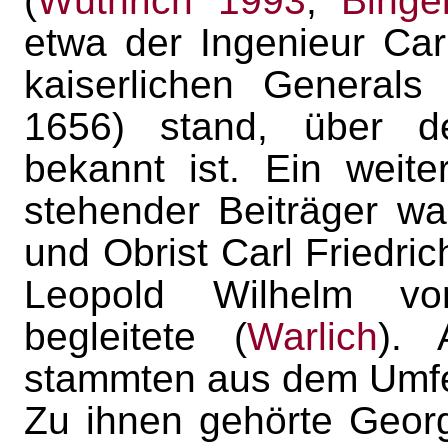
(
Wüthrich 1993
;
Binge
etwa der Ingenieur Car
kaiserlichen Generals
1656) stand, über d
bekannt ist. Ein weite
stehender Beiträger wa
und Obrist Carl Friedric
Leopold Wilhelm von
begleitete (
Warlich
). 
stammten aus dem Umfe
Zu ihnen gehörte Georg 