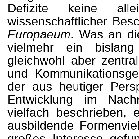
Defizite keine all
wissenschaftlicher Bes
Europaeum
. Was an die
vielmehr ein bislang 
gleichwohl aber zentra
und Kommunikationsges
der aus heutiger Pers
Entwicklung im Nach
vielfach beschrieben, 
ausbildende Formenviel
großes Interesse gefu