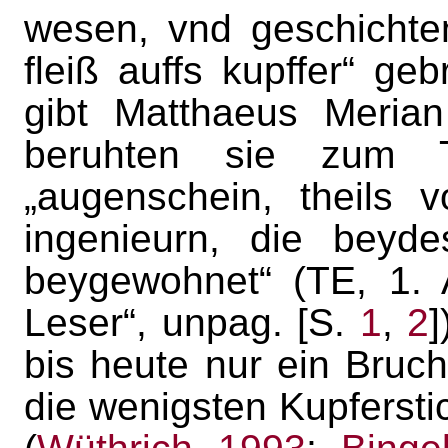
wesen, vnd geschichte
fleiß auffs kupffer“ ge
gibt Matthaeus Meria
beruhten sie zum T
„augenschein, theils 
ingenieurn, die beyd
beygewohnet“ (TE, 1. 
Leser“, unpag. [S.
1
,
2
]
bis heute nur ein Bruch
die wenigsten Kupferstich