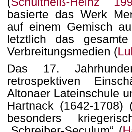
(
Schultheiß-Heinz 19
basierte das Werk Mer
auf einem Gemisch aus
letztlich das gesamte
Verbreitungsmedien (
Lu
Das 17. Jahrhunde
retrospektiven Eins
Altonaer Lateinschule u
Hartnack (1642-1708) 
besonders kriegeri
„Schreiber-Seculum“ (
H