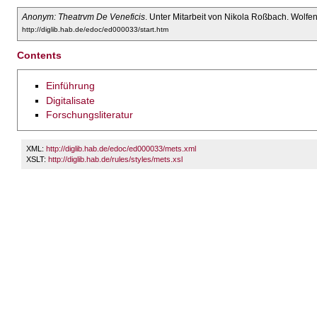
Anonym: Theatrvm De Veneficis
. Unter Mitarbeit von Nikola Roßbach. Wolfen
http://diglib.hab.de/edoc/ed000033/start.htm
Contents
Einführung
Digitalisate
Forschungsliteratur
XML:
http://diglib.hab.de/edoc/ed000033/mets.xml
XSLT:
http://diglib.hab.de/rules/styles/mets.xsl