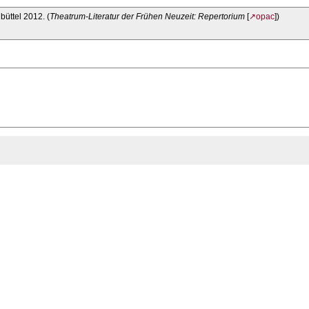
büttel 2012. (
Theatrum-Literatur der Frühen Neuzeit: Repertorium
[
↗opac
])