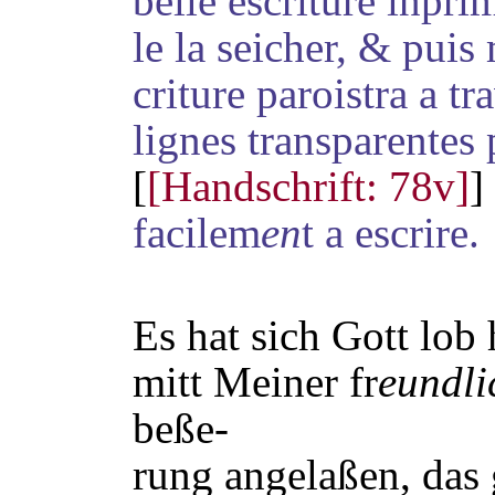
belle escriture inpri
le
la seicher, & puis 
criture
paroistra a tr
lignes transparentes
[
[Handschrift: 78v]
]
facilem
en
t a escrire.
Es hat sich Gott lob
mitt Meiner fr
eundli
beße-
rung angelaßen, das 