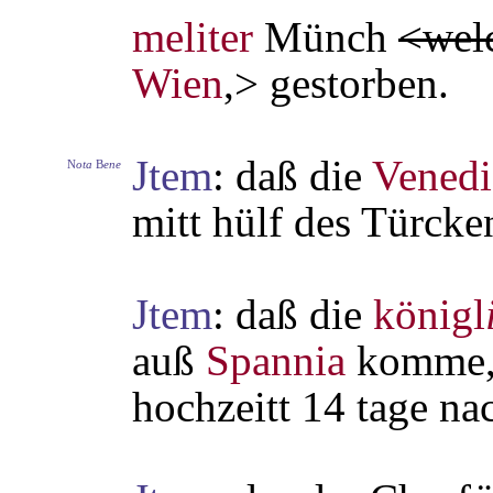
meliter
Münch
<wel
Wien
,> gestorben.
Jtem
: daß die
Venedi
N
ota
B
ene
mitt hülf des Türcke
Jtem
: daß die
königl
auß
Spannia
komme, 
hochzeitt 14 tage na