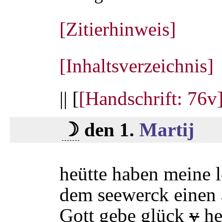
[Zitierhinweis]
[Inhaltsverzeichnis]
|| [
[Handschrift: 76v
☽
den 1.
Martij
heütte haben meine l
dem seewerck einen 
Gott gebe glück
v
he