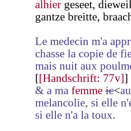
alhier
geseet, diewei
gantze breitte, braa
Le medecin m'a appr
chasse la copie de fie
mais nuit aux poulmo
[
[Handschrift: 77v]
]
& a ma
femme
ic
<
au
melancolie, si elle n
si elle n'a la toux.