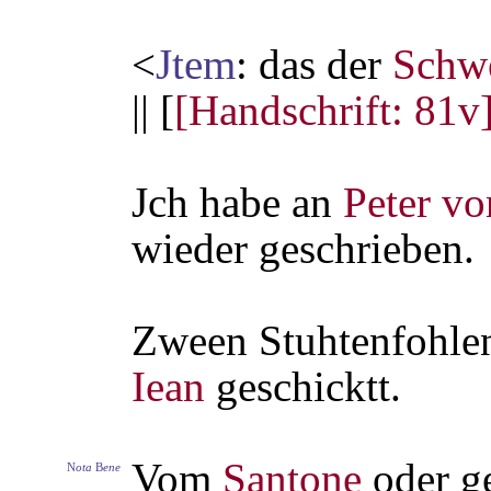
<
Jtem
: das der
Schw
|| [
[Handschrift: 81v
Jch habe an
Peter vo
wieder geschrieben.
Zween Stuhtenfohle
Iean
geschicktt.
Vom
Santone
oder g
N
ota
B
ene