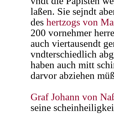
vndt die Papisten w
laßen. Sie sejndt aber
des
hertzogs von M
200 vornehmer herr
auch viertausendt ge
vndterschiedlich ab
haben auch mitt schi
darvor abziehen müß
Graf Johann von Na
seine scheinheiligke