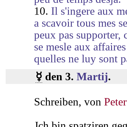
10.
Il s'ingere aux m
a scavoir tous mes se
peux pas supporter, 
se mesle aux affaire
quelles
ne luy sont p
☿
den 3.
Martij
.
Schreiben, von
Pete
Jch bin spatziren ge