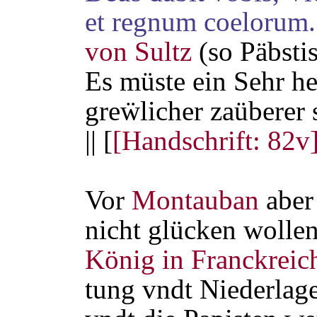
et regnum coelorum.
von Sultz
(so Päbstis
Es müste ein Sehr he
greẅlicher zaüberer 
|| [
[Handschrift: 82v
Vor
Montauban
abe
nicht glücken wollen
König in Franckreic
tung vndt Niederlage