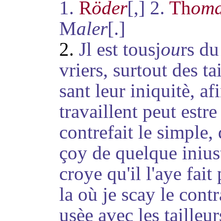
1.
R
öder
[,] 2.
Th
om
M
aler
[.]
2.
Jl est tousj
ou
rs du
vriers
, surtout des ta
sant
leur iniquitè, afi
travaillent peut estre
contrefait le simple,
çoy
de quelque iniust
croye qu'il l'aye fait
la où je scay le cont
usèe avec les tailleur