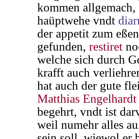
kommen allgemach, s
haüptwehe vndt
diar
der appetit zum eßen
gefunden,
restiret
noc
welche sich durch G
krafft auch verliehr
hat auch der gute f
Matthias Engelhardt
begehrt, vndt ist da
weil numehr alles au
sein soll, wiewol er 