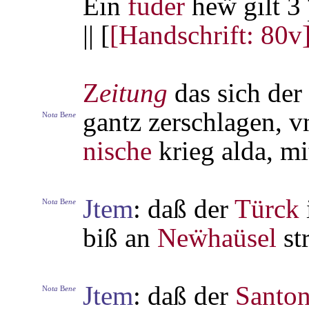
Ein
fuder
heẅ gilt 3
|| [
[Handschrift: 80v
Z
eitung
das sich der
gantz zerschlagen, v
N
ota
B
ene
nische
krieg alda, mi
Jtem
: daß der
Türck
N
ota
B
ene
biß an
Neẅhaüsel
str
Jtem
: daß der
Santo
N
ota
B
ene