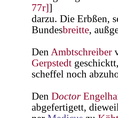
77r]
]
darzu. Die Erbßen, s
Bundes
breitte
, außg
Den
Ambtschreiber
v
Gerpstedt
geschicktt,
scheffel noch abzuho
Den
D
octor
Engelha
abgefertigett, diewei