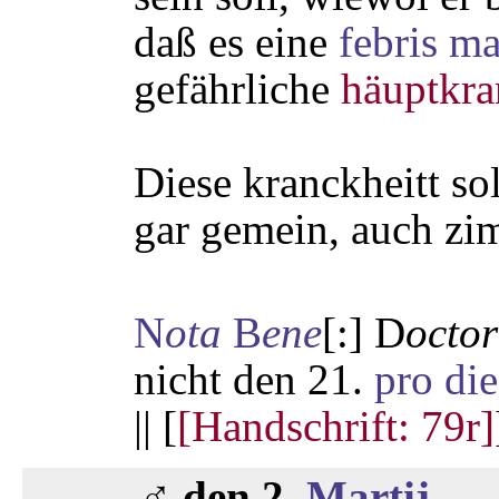
daß es eine
febris m
gefährliche
häuptkra
Diese kranckheitt so
gar gemein, auch zim
N
ota
B
ene
[:] D
octor
nicht den 21.
pro die
|| [
[Handschrift: 79r]
♂
den 2.
Martij
.