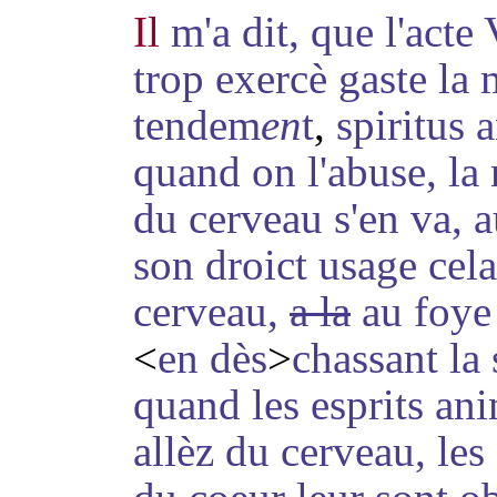
Il
m'a dit, que l'acte
trop exercè gaste la
tendem
en
t
,
spiritus 
quand on l'abuse, la 
du cerveau s'en va, a
son droict usage cela
cerveau,
a la
au foye 
<
en dès
>
chassant la 
quand les esprits an
allèz du cerveau, les