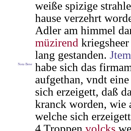
weiße spizige strahl
hause verzehrt word
Adler am himmel da
müzirend
kriegsheer 
lang gestanden.
Jtem
habe sich das firma
N
ota
B
ene
aufgethan, vndt eine 
sich erzeigett, daß d
kranck worden, wie 
welche sich erzeiget
4 Troppen
volcks
wel