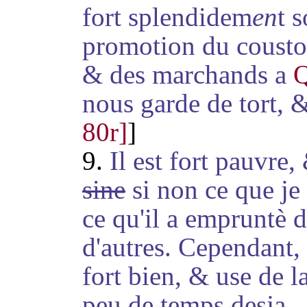
fort splendidem
en
t 
promotion du cousto
& des marchands a
Q
nous garde de tort, &
80r]
]
9.
Il est fort pauvre,
sine
si non ce que je
ce qu'il a empruntè 
d'autres. Cependant, i
fort bien, & use de 
peu de temps desja.