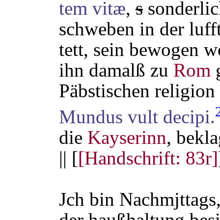
tem
vitæ
,
s
sonderlic
schweben in der luff
tett, sein bewogen w
ihn damalß zu
Rom
g
Päbstischen religion 
Mundus vult decipi.
die
Kayserinn
, bekla
|| [
[Handschrift: 83r]
Jch bin Nachmjttags
der haußhaltung besi