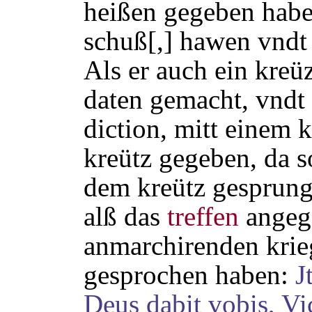
heißen gegeben habe
schuß[,] hawen vndt
Als er auch ein kreü
daten gemacht, vndt 
diction, mitt einem k
kreütz gegeben, da so
dem kreütz gesprung
alß das
treffen
angega
anmarchirenden krieg
gesprochen haben:
J
Deus dabit vobis, Vi