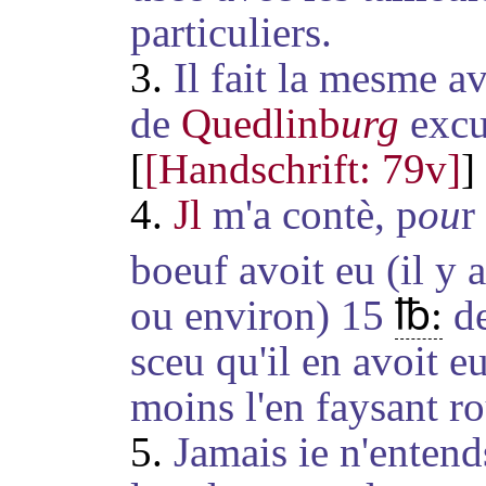
particuliers.
3.
Il fait la mesme a
de
Quedlinb
urg
excus
[
[Handschrift: 79v]
]
4.
Jl
m'a contè, p
ou
r
boeuf avoit eu (il y 
ou environ) 15
℔:
de
sceu qu'il en avoit 
moins l'en faysant ro
5.
Jamais ie n'entend