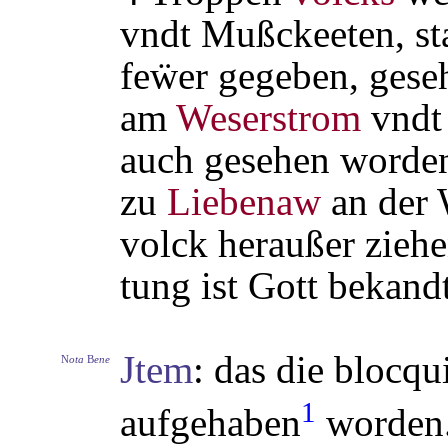
vndt Mußckeeten, st
feẅer gegeben, gese
am
Weserstrom
vndt
auch gesehen worden
zu
Liebenaw
an der 
volck heraußer ziehe
tung ist Gott bekandt
Jtem
: das die blocq
N
ota
B
ene
1
aufgehaben
worden