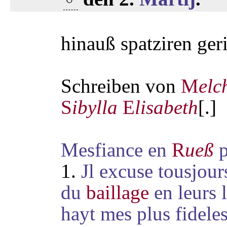
hinauß spatziren geri
Schreiben von
M
elc
S
ibylla
E
lisabeth
[.]
Mesfiance en
R
ueß
p
1.
Jl excuse tousjour
du
baillage
en leurs 
hayt mes plus fideles