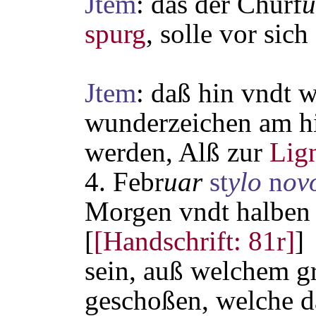
Jtem
: das der Churf
ü
spurg
, solle vor sich
Jtem
: daß hin vndt w
wunderzeichen am h
werden, Alß zur
Lig
4. Febr
uar
st
ylo
n
ov
Morgen vndt halben 
[
[Handschrift: 81r]
]
sein, auß welchem gr
geschoßen, welche d