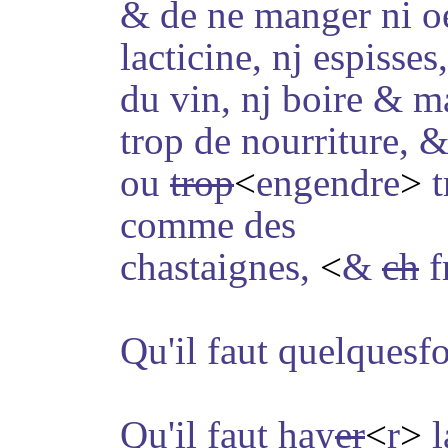
& de ne manger ni oeu
lacticine, nj espisses
du vin, nj boire & m
trop de nourriture, &
ou
trop
<
engendre
>
t
comme des
chastaignes,
<
&
ch
f
Qu'il faut quelquesfo
Qu'il faut hay
er
<
r
>
l