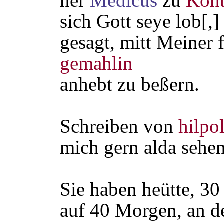
ner
Medicus
zu
Köh
sich Gott seye lob[,
gesagt, mitt Meiner f
gemahlin
anhebt zu beßern.
Schreiben von
hilpo
mich gern alda sehen
Sie haben heütte, 3
auf 40 Morgen, an de