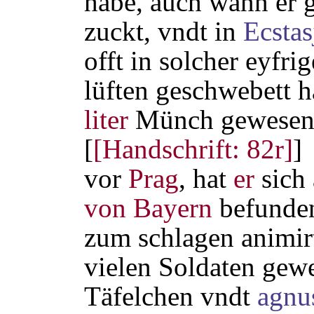
habe, auch wann er g
zuckt, vndt in
Ecstas
offt in solcher eyfri
lüften geschwebett h
liter
Münch gewesen. 
[
[Handschrift: 82r]
]
vor
Prag
, hat
er
sich
von Bayern
befunden
zum schlagen animirt
vielen Soldaten gewe
Täfelchen vndt
agnu