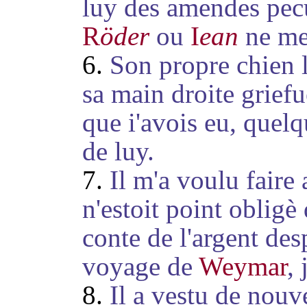
luy des amendes pecu
R
öder
ou
I
ean
ne me 
6.
Son propre chien 
sa main droite grief
que i'avois eu, quel
de luy.
7.
Il m'a voulu faire a
n'estoit point obligè
conte de l'argent des
voyage de
Weymar
,
8.
Il a vestu de nou