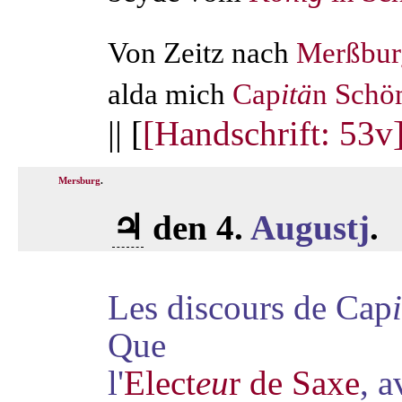
Von Zeitz nach
Merßbur
alda mich
Cap
itä
n
Schö
|| [
[Handschrift: 53v
Mersburg
.
♃
den 4.
Augustj
.
Les discours de Cap
Que
l'
Elect
eu
r de Saxe
, 