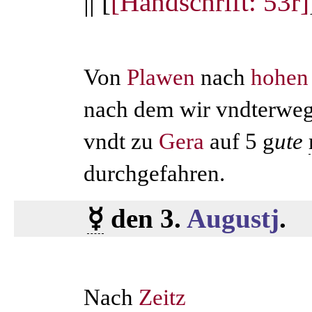
|| [
[Handschrift: 53r]
Von
Plawen
nach
hohen
nach dem wir vndterwege
vndt zu
Gera
auf 5 g
ute
durchgefahren.
☿
den 3.
Augustj
.
Nach
Zeitz