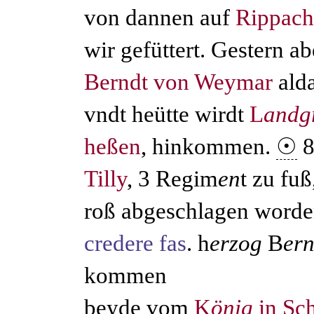
von dannen auf
Rippach
wir gefüttert. Gestern ab
Berndt von Weymar
ald
vndt heütte wirdt
L
andg
heßen
, hinkommen.
☉
8
Tilly
, 3 Regim
en
t zu fuß
roß abgeschlagen worde
credere fas
. h
erzog
B
er
kommen
beyde vom
K
önig
in Sc