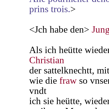
prins trois.
>
<Jch habe den>
Jun
Als ich heütte wied
Christian
der sattelknechtt, mi
wie die
fraw
so vnse
vndt
ich sie heütte, wied