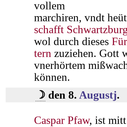
vollem
marchiren, vndt heü
schafft
Schwartzbur
wol durch dieses
Fü
tern
zuziehen. Gott 
vnerhörtem mißwach
können.
☽
den 8.
Augustj
.
Caspar Pfaw
, ist mit