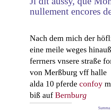
Jl dit aussy, que Mo
nullement encores dec
Nach dem mich der höf
eine meile weges hinau
ferrners vnsere straße f
von Merßburg vff halle
alda 10 pferde
confoy
mi
biß auf
Bernb
urg
S
umm
a