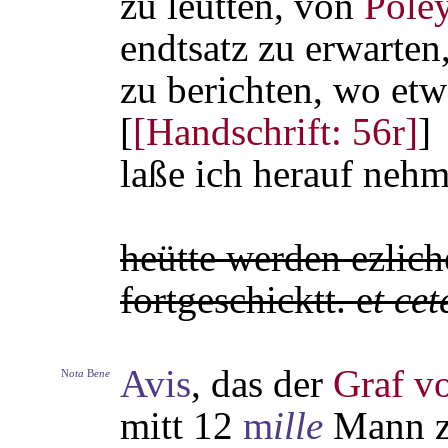
zu leütten, von
Pole
endtsatz zu erwarten
zu berichten, wo etwa
[
[Handschrift: 56r]
]
laße ich herauf nehm
heütte werden ezlic
fortgeschicktt. e
t cet
Avis
, das der
Graf v
N
ota
B
ene
mitt 12
m
ille
Mann z