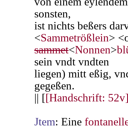
von einem eylendem 
sonsten,
ist nichts beßers dar
<
Sammet
rößlein
> <
sammet
<
Nonnen
>
bl
sein vndt vndten
liegen) mitt eßig, v
gegeßen.
|| [
[Handschrift: 52v
Jtem
: Eine
fontanell