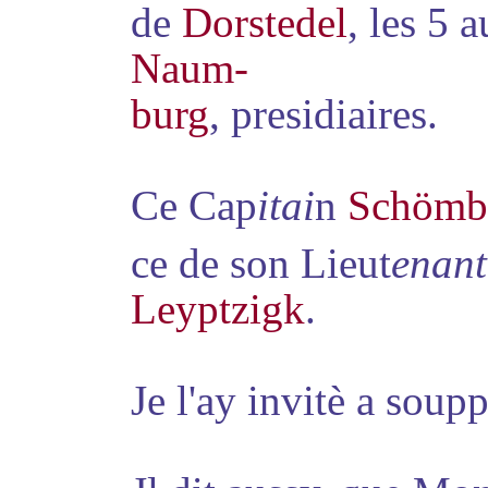
de
Dorstedel
, les 5 
Naum
-
burg
, presidiaires.
Ce Cap
itai
n
Schömb
ce
de son Lieut
enant
Leyptzigk
.
Je l'ay invitè a soupp