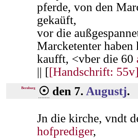
pferde, von den Mar
gekaüft,
vor die außgespanne
Marcketenter haben 
kaufft, <vber die 60
|| [
[Handschrift: 55v
☉
den 7.
Augustj
.
Bernburg
Jn die kirche, vndt 
hofprediger
,