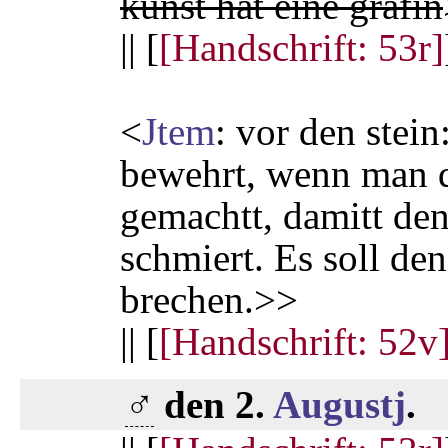
kunst hat eine gräfin
|| [
[Handschrift: 53r]
<
Jtem
: vor den stein
bewehrt, wenn man d
gemachtt, damitt den
schmiert. Es soll den
brechen.>>
|| [
[Handschrift: 52v
♂
den 2.
Augustj
.