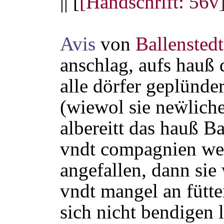
|| [
[Handschrift: 56v
Avis
von
Ballenstedt
anschlag, aufs hauß 
alle dörfer geplünde
(wiewol sie neẅlich
albereitt das hauß Ba
vndt compagnien wey
angefallen, dann sie
vndt mangel an fütte
sich nicht bendigen 