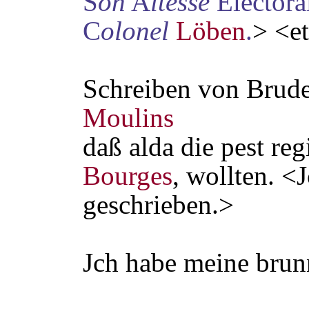
S
on
A
ltesse
Electora
C
olonel
Löben
.
> <e
Schreiben von Brud
Moulins
daß alda die pest reg
Bourges
, wollten. <
geschrieben.>
Jch habe meine brunn