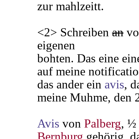
zur mahlzeitt.
<2> Schreiben
an
vo
eigenen
bohten. Das eine ein
auf meine notificat
das ander ein
avis
, d
meine Muhme, den 
Avis
von
Palberg
, 
Bernburg
gehörig, da