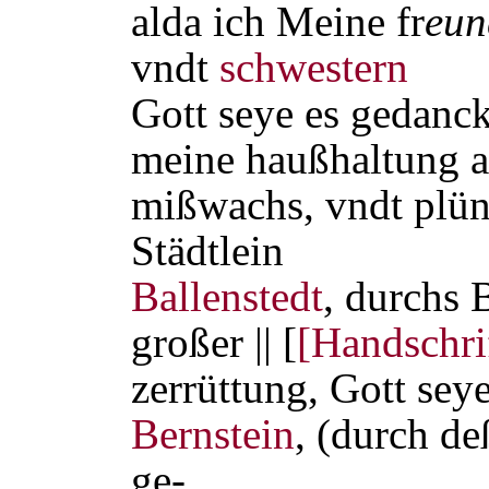
alda ich Meine fr
eun
vndt
schwestern
Gott seye es gedanck
meine haußhaltung a
mißwachs, vndt plün
Städtlein
Ballenstedt
, durchs 
großer || [
[Handschri
zerrüttung, Gott sey
Bernstein
, (durch de
ge-