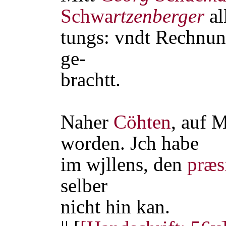
Schwa
rtzenberger
al
tungs: vndt Rechnun
ge-
brachtt.
Naher
Cöhten
, auf 
worden. Jch habe
im wjllens, den
præs
selber
nicht hin kan.