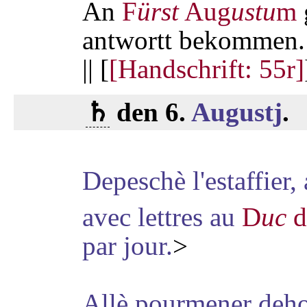
An
F
ürst
Aug
ustu
m
antwortt bekommen.
|| [
[Handschrift: 55r]
♄
den 6.
Augustj
.
Depeschè l'estaffier
avec lettres au
D
uc
d
par jour.
>
Allè pourmener dehor