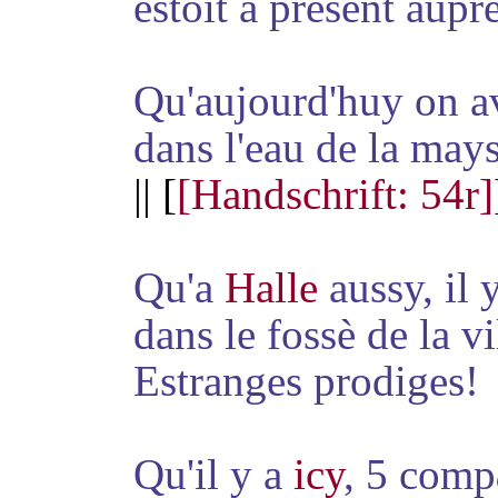
estoit a present aupr
Qu'aujourd'huy on av
dans l'eau de la ma
|| [
[Handschrift: 54r]
Qu'a
Halle
aussy, il y
dans le fossè de la v
Estranges prodiges!
Qu'il y a
icy
, 5 comp