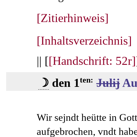
[Zitierhinweis]
[Inhaltsverzeichnis]
|| [
[Handschrift: 52r]
ten:
☽
den 1
Julij
Au
Wir sejndt heütte in Go
aufgebrochen, vndt habe