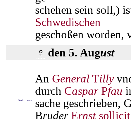
schehen sein soll,) i
Schwedischen
geschoßen worden, v
♀
den 5. Aug
ust
An
G
eneral
T
illy
vn
durch
C
aspar
P
fau
i
sache geschrieben, G
N
ota
B
ene
B
ruder
E
rnst
sollicit