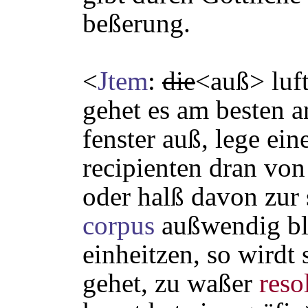
beßerung.
<
Jtem
:
die
<auß> luf
gehet es am besten a
fenster auß, lege ei
recipienten dran von
oder halß davon zur 
corpus
außwendig ble
einheitzen, so wirdt 
gehet, zu waßer
reso