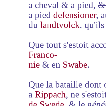
a cheval & a pied,
&
a pied
defensioner
, 
du
landtvolck
, qu'il
Que tout s'estoit ac
Franco
-
nie
& en
Swabe
.
Que la bataille dont o
a
Rippach
, ne s'esto
de Swede
, & le g
éné