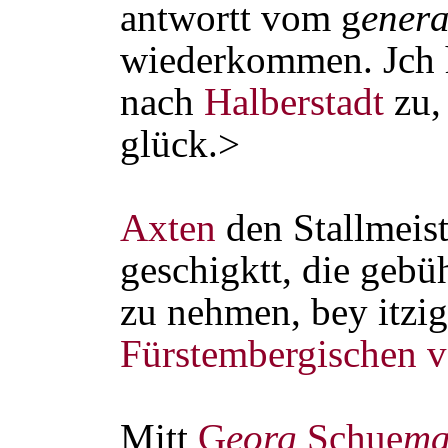
antwortt vom g
ener
wiederkommen. Jch h
nach
Halberstadt
zu,
glück.>
Axten
den Stallmeist
geschigktt, die geb
zu nehmen, bey itzi
Fürstembergischen
v
Mitt
G
eorg
Schue
ma