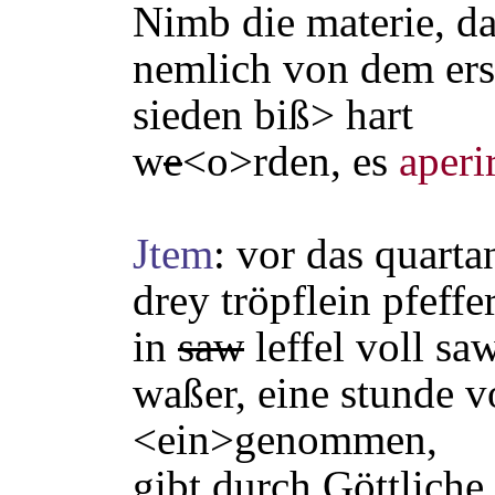
Nimb die materie, da
nemlich von dem erst
sieden biß> hart
w
e
<o>rden, es
aperi
Jtem
: vor das quarta
drey tröpflein pfeffer
in
saw
leffel voll sa
waßer, eine stunde 
<ein>genommen,
gibt durch Göttliche