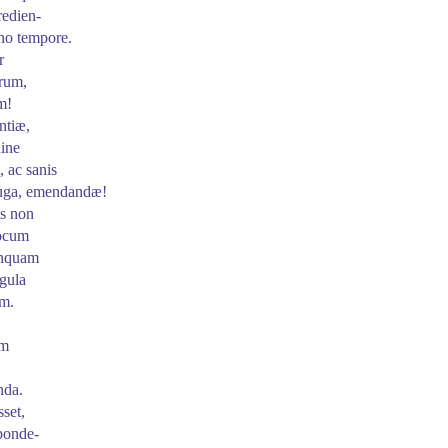
redien
-
rno tempore.
r
orum,
m!
ntiæ,
ine
 ac sanis
 fuga, emendandæ!
us non
locum
unquam
egula
um.
um
nda.
set,
ponde
-