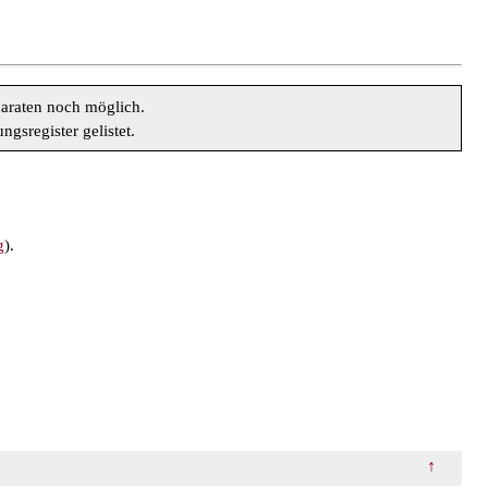
araten noch möglich.
sregister gelistet.
g
).
↑