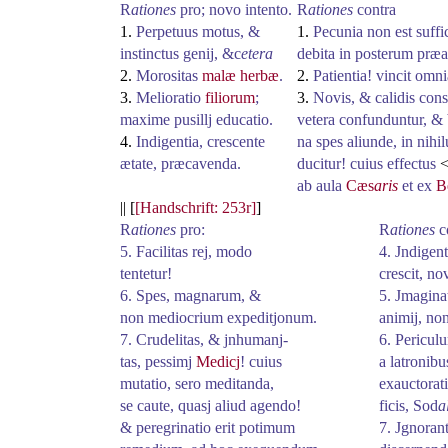
R
ationes
pro; novo intento.
R
ationes
contra
1.
Perpetuus motus, &
1.
Pecunia non est suffi
instinctus genij, &c
etera
debita in posterum præ
2.
Morositas
malæ herbæ
.
2.
Patientia! vincit omni
3.
Melioratio
filiorum
;
3.
Novis, & calidis consi
maxime pusillj educatio.
vetera confunduntur, &
4.
Indigentia, crescente
na
spes aliunde, in nih
ætate, præcavenda.
ducitur
! cuius effectus
ab aula
Cæs
aris
et ex
B
|| [
[Handschrift: 253r]
]
R
ationes
pro:
R
ationes
c
5. Facilitas rej, modo
4. Jndigent
tentetur!
crescit, no
6. Spes, magnarum, &
5. Jmagina
non mediocrium expeditjonum.
animij, non
7. Crudelitas, &
jnhumanj
-
6. Pericul
tas
, pessimj
Medicj
! cuius
a latronibu
mutatio, sero meditanda,
exauctorati
se caute, quasj aliud agendo!
ficis
, Sod
a
& peregrinatio erit potimum
7. Jgnorant