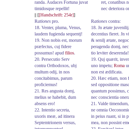
randa
. Audaces Fortuna juvat
ret
, conatibus n
timidosque repellit!
nec deteriora o
|| [
[Handschrift: 254r]
]
R
ationes
pro.
R
ationes
contra:
18. Venter, pluma, Venus,
18. Jn ætate juvenilij
laudem fugienda sequentj!
decentius fieret. Jn vir
19. Non nobis est, morum
& senilj ætate, negoc
præfectus, cuj fidere
peragenda domj, ne
possumus! apud
filios
.
tio
leviter deserenda!
20. Persecutio Serv
19. Quj quærit, inven
contra Orthodoxos, ubj
uno impetu;
Roma
ur
multum odij, in nos
non est ædificata.
concitabimus, parum
20. Hæc etiam, non 
proficiemus!
sed oppositione mas
21. Res angusta domj,
quantum possimus, c
melius se habebit, dum
nec conscientia oner
absens ero!
21. Valde timendum,
22. Intentio secreta,
ne omnia Oeconomic
uxoris meæ, ad itinera
in peius ruant, si in 
Septemtrionem versus,
mea, non possint em
interrumpuntur!
22. Forsitan!
inter
-