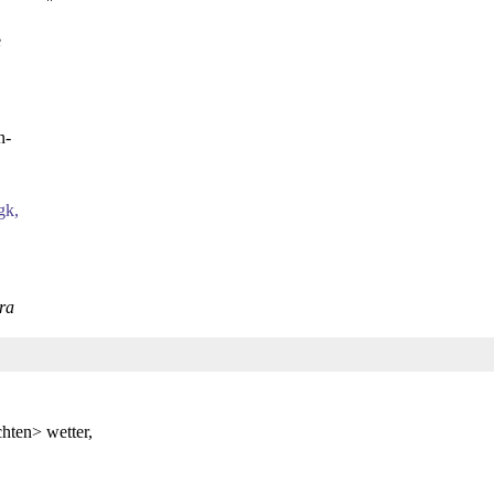
e
n-
gk,
era
hten> wetter,