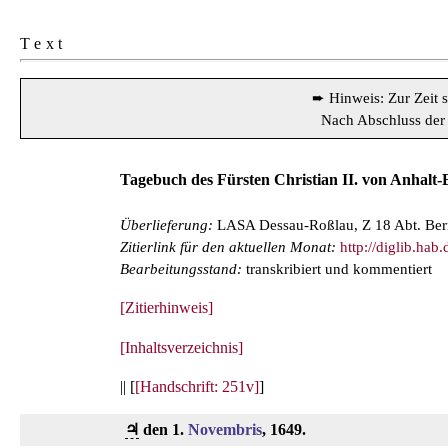
Text
➨ Hinweis: Zur Zeit 
Nach Abschluss der 
Tagebuch des Fürsten Christian II. von Anhal
Überlieferung:
LASA Dessau-Roßlau, Z 18 Abt. Bern
Zitierlink für den aktuellen Monat:
http://diglib.h
Bearbeitungsstand:
transkribiert und kommentiert
[Zitierhinweis]
[Inhaltsverzeichnis]
|| [
[Handschrift: 251v]
]
♃
den 1.
Novembris
, 1649.