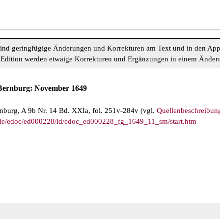
sind geringfügige Änderungen und Korrekturen am Text und in den App
Edition werden etwaige Korrekturen und Ergänzungen in einem Änderung
t-Bernburg: November 1649
burg, A 9b Nr. 14 Bd. XXIa, fol. 251v-284v (vgl.
Quellenbeschreibun
ab.de/edoc/ed000228/id/edoc_ed000228_fg_1649_11_sm/start.htm