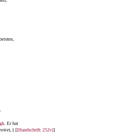
hen,
bersten,
-
gk
. Er hat
ẅet, || [
[Handschrift: 252v]
]