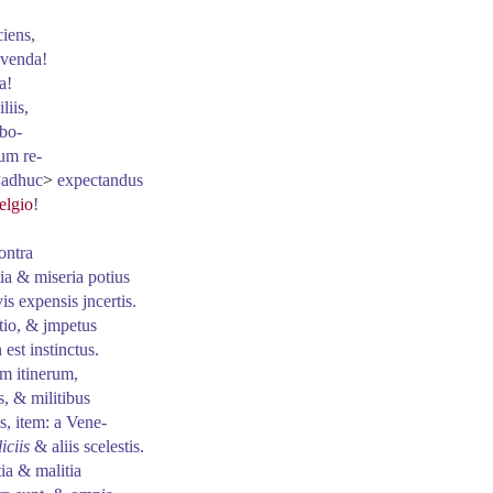
ciens,
avenda!
a!
liis,
bo
-
ilum
re
-
<
adhuc
>
expectandus
elgio
!
ontra
ia & miseria potius
vis expensis jncertis.
tio, & jmpetus
 est instinctus.
um itinerum,
s, & militibus
s, item: a
Vene
-
liciis
& aliis scelestis.
ia & malitia