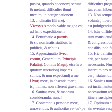
postea, quando eoconomj serunt
difficulter
prog
& metunt, difficulter ibunt
tur
, etiam hibe
mecum, in peregrinationem.
13. Non sempe
13. Jnclinatio filii mej,
voluntatj liber
V
ictoris
A
madei
valde magna est,
est jndulgendu
ad hanc expeditionem.
14. Jstæ diffide
14. Perturbatio a
patruis
,
sunt mansuetud
& sic nominatis statibus, in
& congressibus,
publicis, & tributis.
consiliis, non
15. Approximatio
Sveci
-
15. Hic transit
corum
, Generalium,
Principis
erit, per hunc 
Palatinj, Comitis Magnj
, etc
etera
necessario. N
quorum tractationj impares
incertum pro r
sumus, & non expectandj a me.
certj, statuend
Uxorj
meæ, in absentia maritj,
16. Sanitas non
istj milites, non afferent gravamen.
est incitament
16. Sanitas mea, & meorum
necessarium ad
consideranda, nunc!
jtinera suscipie
17. Contemptus personæ meæ,
17. Optimum es
amovendus, & authoritas re
<
cu
>
pe
-
sin eventus
res