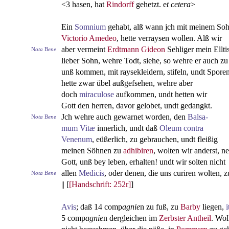
<3 hasen, hat
Rindorff
gehetzt. e
t cetera
>
Ein
Somnium
gehabt, alß wann jch mit meinem Soh
Victorio Amedeo
, hette verraysen wollen. Alß wir
aber vermeint
Erdtmann Gideon
Sehliger mein Elltis
N
ota
B
ene
lieber Sohn, wehre Todt, siehe, so wehre er auch zu
unß kommen, mit raysekleidern, stifeln, undt Sporen
hette zwar übel außgefsehen, wehre aber
doch
miraculose
aufkommen, undt hetten wir
Gott den herren, davor gelobet, undt gedangkt.
Jch wehre auch gewarnet worden, den
Balsa
-
N
ota
B
ene
mum
Vitæ
innerlich, undt daß
Oleum contra
Venenum
, eüßerlich, zu gebrauchen, undt fleißig
meinen Söhnen zu
adhibiren
, wolten wir anderst, n
Gott, unß bey leben, erhalten! undt wir solten nicht
allen
Medicis
, oder denen, die uns curiren wolten, z
N
ota
B
ene
|| [
[Handschrift: 252r]
]
Avis
; daß 14 comp
agnie
n zu fuß, zu
Barby
liegen,
5 comp
agnie
n dergleichen im
Zerbster Antheil
. Wol