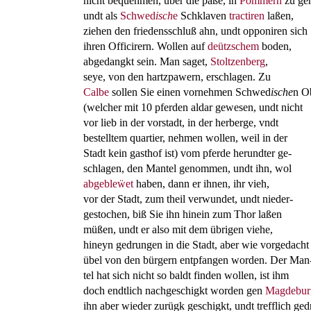
nicht bequehmen, über die päße, in
Pommern
zu ge
undt als
Schwed
isch
e
Schklaven
tractiren
laßen,
ziehen den friedensschluß ahn, undt opponiren sich
ihren Officirern. Wollen auf
deützschem
boden,
abgedangkt sein. Man saget,
Stoltzenberg
,
seye, von den hartzpawern, erschlagen. Zu
Calbe
sollen Sie einen vornehmen Schwed
ische
n O
(welcher mit 10 pferden aldar gewesen, undt nicht
vor lieb in der vorstadt, in der herberge, vndt
bestelltem quartier, nehmen wollen, weil in der
Stadt kein gasthof ist) vom pferde herundter ge-
schlagen, den Mantel genommen, undt ihn, wol
abgebleẅet
haben, dann er ihnen, ihr vieh,
vor der Stadt, zum theil verwundet, undt nieder-
gestochen, biß Sie ihn hinein zum Thor laßen
müßen, undt er also mit dem übrigen viehe,
hineyn gedrungen in die Stadt, aber wie vorgedacht
übel von den bürgern entpfangen worden. Der Man
tel hat sich nicht so baldt finden wollen, ist ihm
doch endtlich nachgeschigkt worden gen
Magdebur
ihn aber wieder zurügk geschigkt, undt trefflich gedro