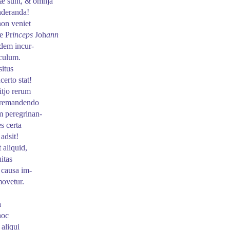
æ sunt, & omnja
nderanda!
non veniet
e Pr
inceps
Joh
ann
 idem
incur
-
culum.
situs
certo stat!
itjo rerum
, remandendo
am
peregrinan
-
es certa
 adsit!
 aliquid,
itas
 causa
im
-
ovetur.
a
hoc
 aliqui