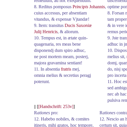
remedium, ad hoc exequendum.
discernend
8. Reditus pomposus
Pr
incipis
Johannis
,
optime po
cuius accessus, per absentiam
8. Forsan 
vitandus, & expensæ Vjtandæ!
tam proper
9. Item: transitus
Ducis Sax
oni
æ
& in vere
Julij Henricis
, & aliorum.
remus
peri
10. Tempus est, in ætate
quin
-
9. Jste tran
quagenaria
, res meas bene
adhuc in jn
disponendj dum spiro adhuc,
10. Dispos
ne post mortem meam, posterj,
melius sit
majora gravamina sentiant!
domj, qu
11. In absentia
fratris
mej,
do
, nisj sp
omnia melius & secretius peragj
pro incerta
poterunt.
11. Hoc est
sed ambigu
nec ab hac
pulsiva
rem
|| [
[Handschrift: 253v]
]
R
ationes
pro:
R
ationes
contr
12. Habebo nobiles, & comites
12. Nescio an 
itineris, mihi gratos, hoc tempore,
certum sit, quia