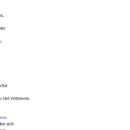
n,
ter
,
echst
u viel vertrawen.
item
:
len sich