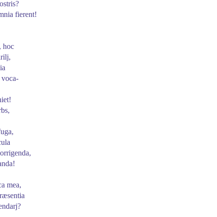
ostris?
mnia fierent!
, hoc
ilj,
ia
c
voca
-
iet!
bs,
fuga,
cula
orrigenda,
anda!
a mea,
præsentia
endarj?