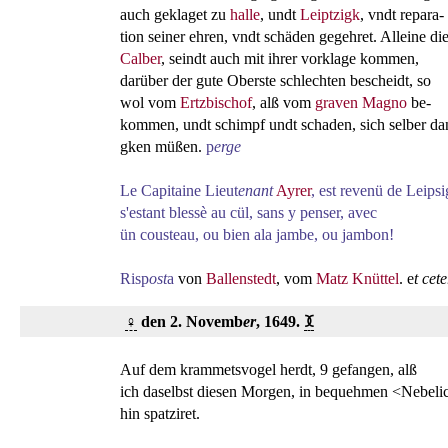
auch geklaget zu
halle
, undt
Leiptzigk
, vndt repara-
tion seiner ehren, vndt schäden gegehret. Alleine di
Calber
, seindt auch mit ihrer vorklage kommen,
darüber der gute Oberste schlechten bescheidt, so
wol vom
Ertzbischof
, alß vom
graven Magno
be-
kommen, undt schimpf undt schaden, sich selber da
gken müßen.
p
erge
Le Capitaine Lieut
enant
Ayrer
, est revenü de Leipsi
s'estant blessè au cül, sans y penser, avec
ün cousteau, ou bien ala jambe, ou jambon!
Risp
ost
a
von
Ballenstedt
, vom
Matz Knüttel
. e
t cet
♀
den 2. Novemb
er
, 1649.
ꘉ
Auf dem krammetsvogel herdt, 9 gefangen, alß
ich daselbst diesen Morgen, in bequehmen <Nebelic
hin spatziret.