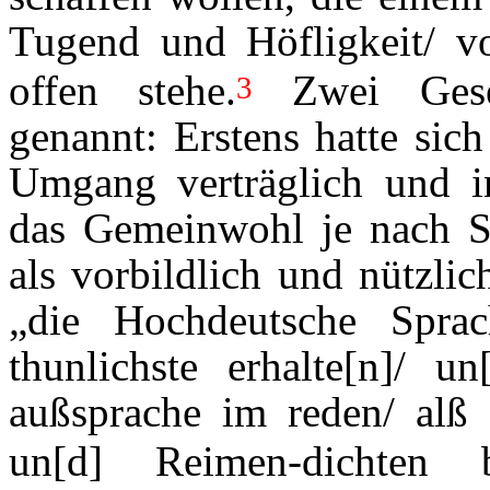
Tugend und Höfligkeit/ vo
offen stehe.
Zwei Gesell
3
genannt: Erstens hatte sich 
Umgang verträglich und in
das Gemeinwohl je nach St
als vorbildlich und nützlic
„die Hochdeutsche Sprac
thunlichste erhalte[n]/ u
außsprache im reden/ alß d
un[d] Reimen-dichten be