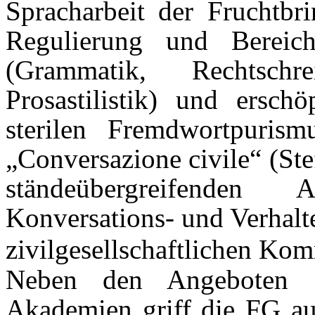
Spracharbeit der Fruchtbri
Regulierung und Bereic
(Grammatik, Rechtschr
Prosastilistik) und ersch
sterilen Fremdwortpuris
„Conversazione civile“ (St
ständeübergreifenden
Konversations- und Verhalte
zivilgesellschaftlichen Ko
Neben den Angeboten de
Akademien griff die FG au