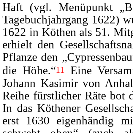
Haft (vgl. Menüpunkt „B
Tagebuchjahrgang 1622) wur
1622 in Köthen als 51. Mit
erhielt den Gesellschaftsn
Pflanze den „Cypressenbau
die Höhe.“
Eine Versamm
11
Johann Kasimir von Anhal
Reihe fürstlicher Räte bot
In das Köthener Gesellscha
erst 1630 eigenhändig m
schwebt oben“ (auch als