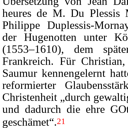
Übersetzung von Jean Dai
heures de M. Du Plessis 
Philippe Duplessis-Morna
der Hugenotten unter Kö
(1553–1610), dem spät
Frankreich. Für Christian
Saumur kennengelernt hatte
reformierter Glaubensst
Christenheit „durch gewalti
und dadurch die ehre GOtt
geschämet“.
21