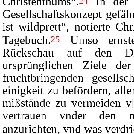
Christenthums“.
In der 
24
Gesellschaftskonzept gefäh
ist wildprett“, notierte C
Tagebuch.
Umso ernste
25
Rückschau auf den Dr
ursprünglichen Ziele d
fruchtbringenden gesellsch
einigkeit zu befördern, alle
mißstände zu vermeiden v[
vertrauen vnder den mi
anzurichten, vnd was verdri