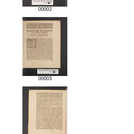
00002
00003