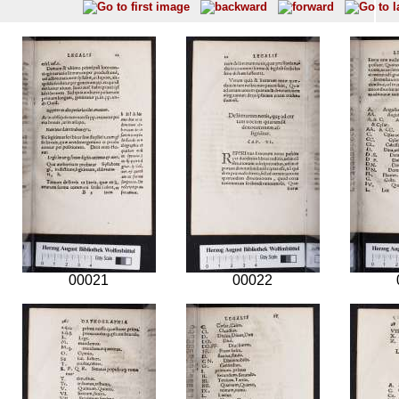
00021
00022