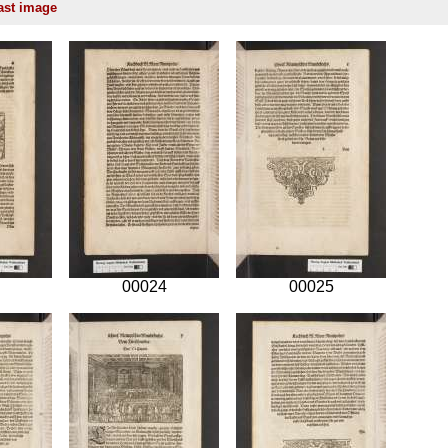
00024
00025