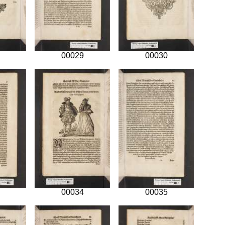
00029
00030
00034
00035