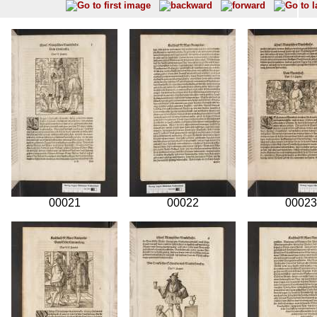
00021
00022
00023