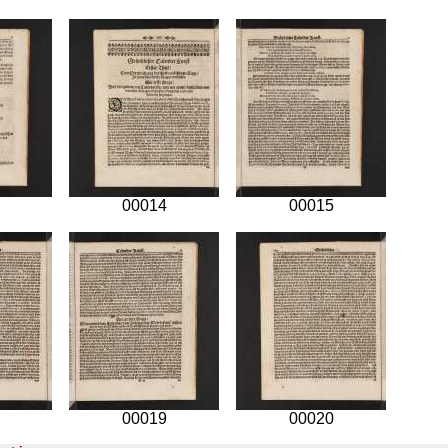
00014
00015
00019
00020