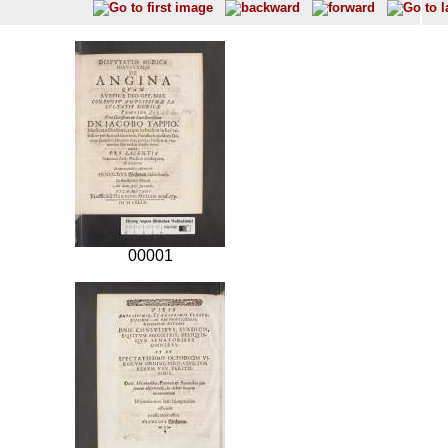
00001