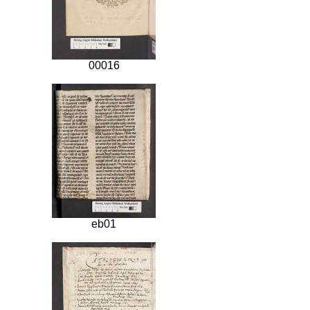
00016
eb01