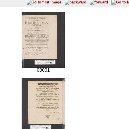
00001