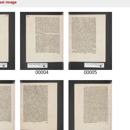
00004
00005