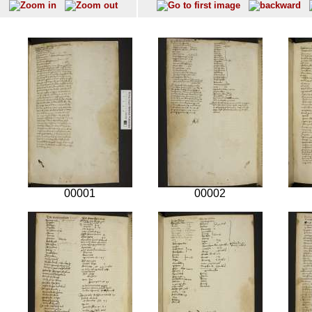
00001
00002