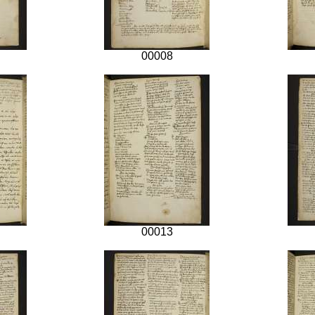
00008
00013