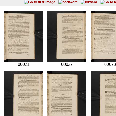
00021
00022
00023