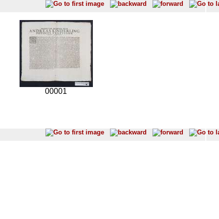
00001