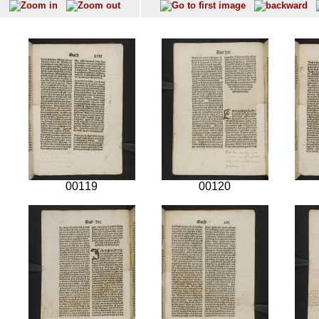
00119
00120