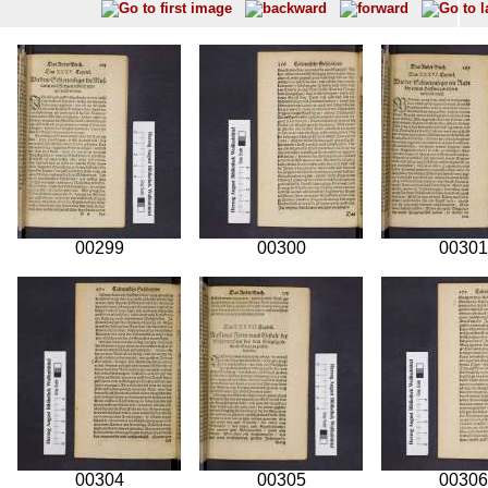
00299
00300
00301
00304
00305
00306