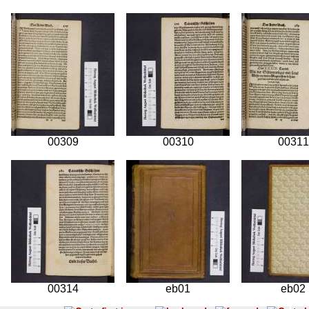
00309
00310
00311
00314
eb01
eb02