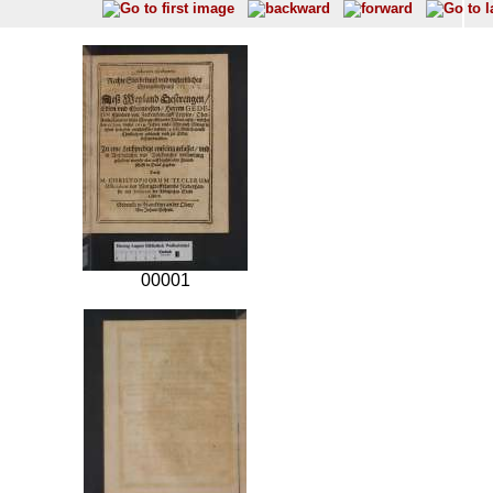
00001