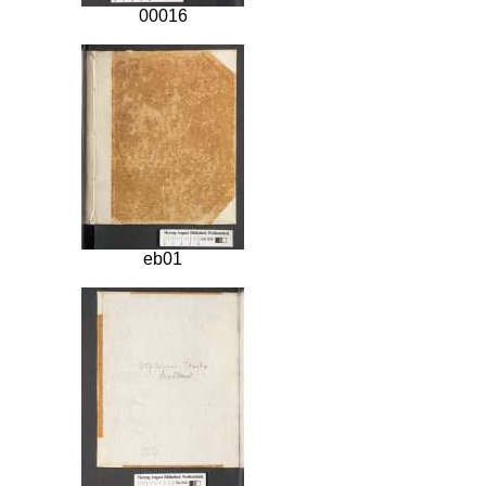
00016
eb01