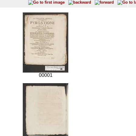
00001