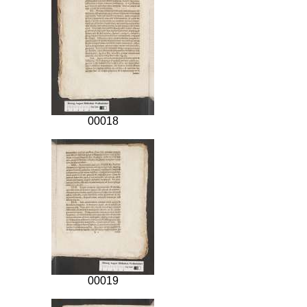
00018
00019