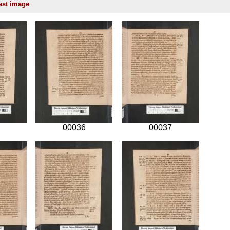
00036
00037