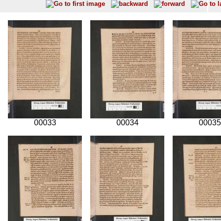
00033
00034
00035