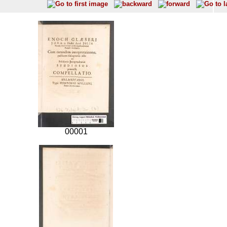
00001