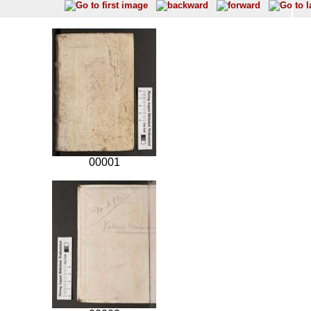
00001