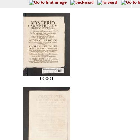
00001