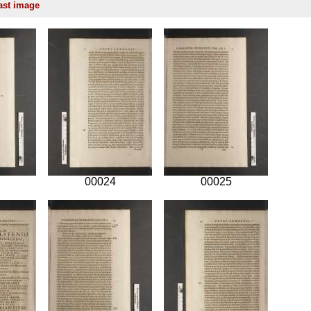
00024
00025