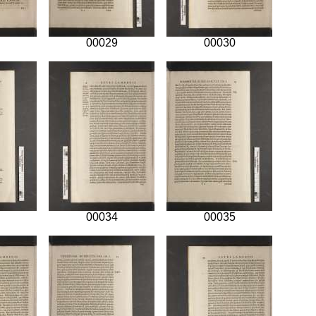
00029
00030
00034
00035