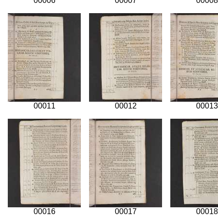
00006
00007
00008
00011
00012
00013
00016
00017
00018