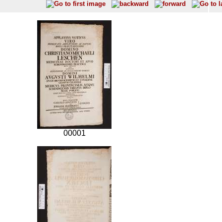
00001