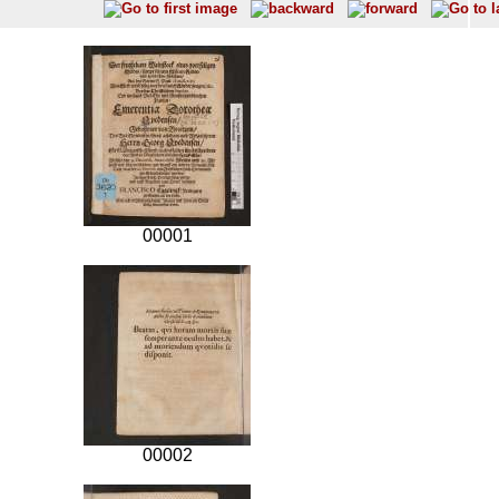
00001
00002