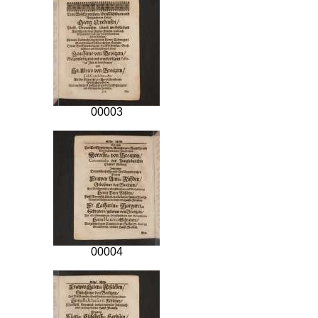
00003
00004