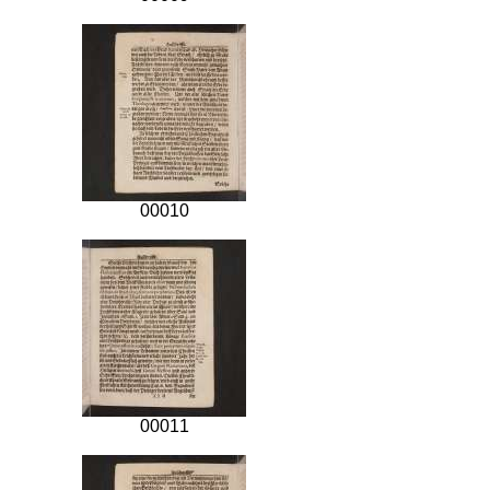
00010
00011