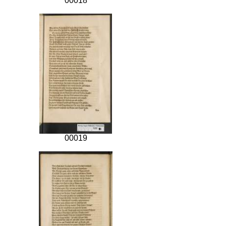
00018
00019