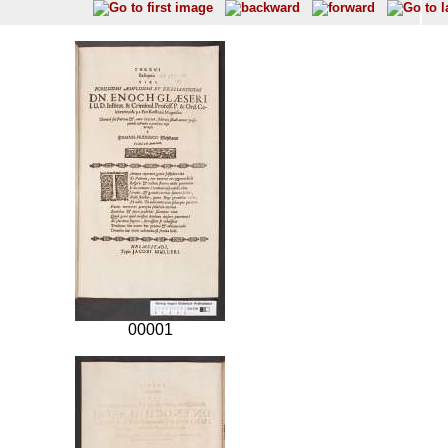
00001