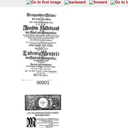
00001