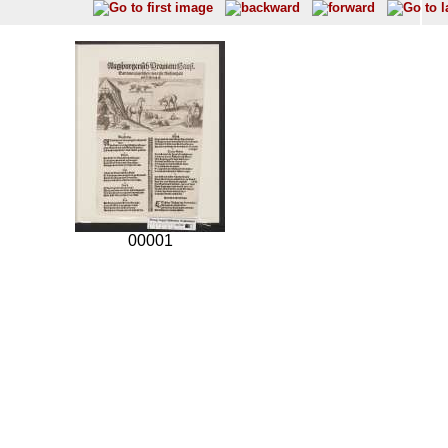
00001