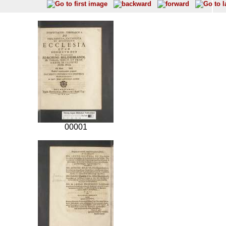
00001