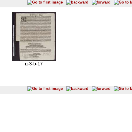
g-3-b-17