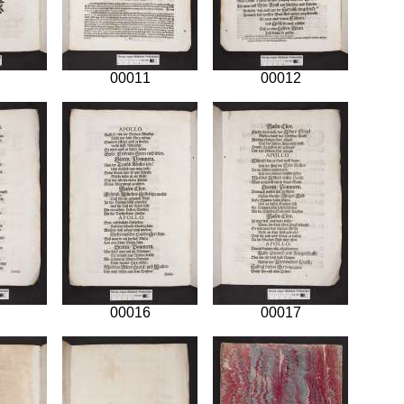
00011
00012
00016
00017