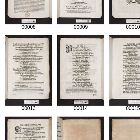
00008
00009
00010
00013
00014
00015