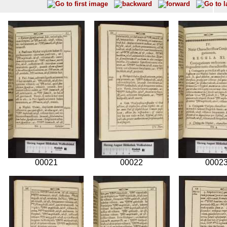
00021
00022
0002