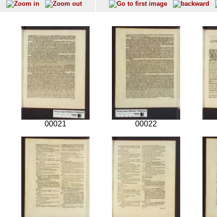
00021
00022