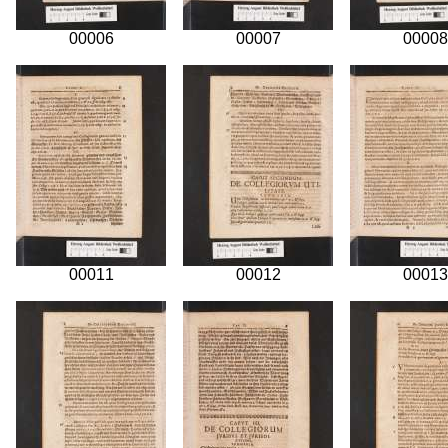
00006
00007
00008
00011
00012
00013