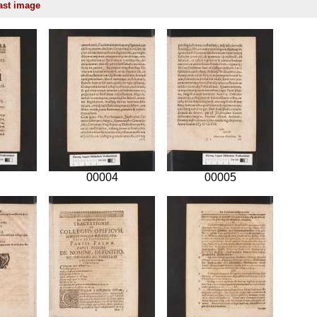
00004
00005