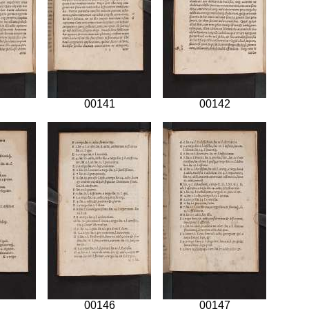
00141
00142
00146
00147