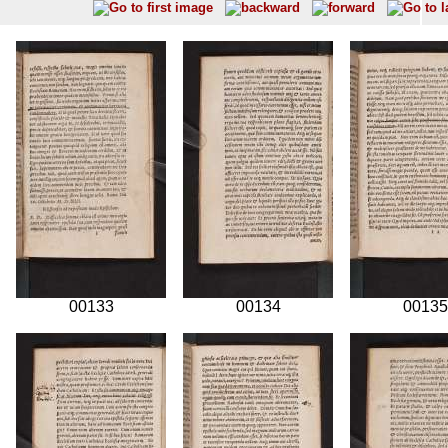
00133
00134
00135