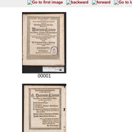
00001