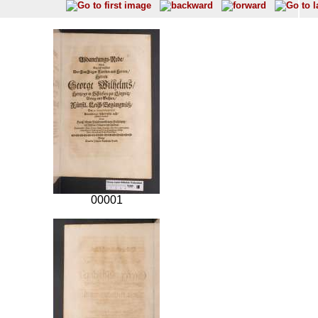
00001