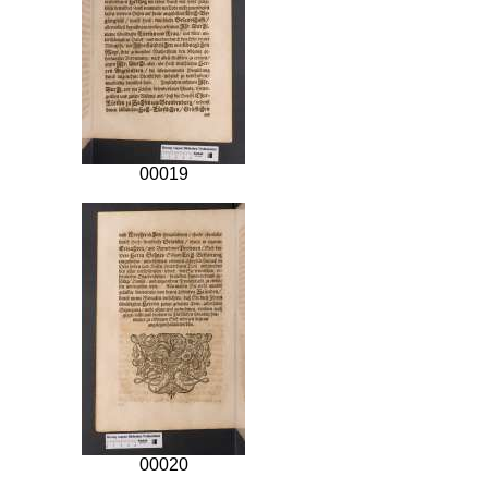
00019
00020