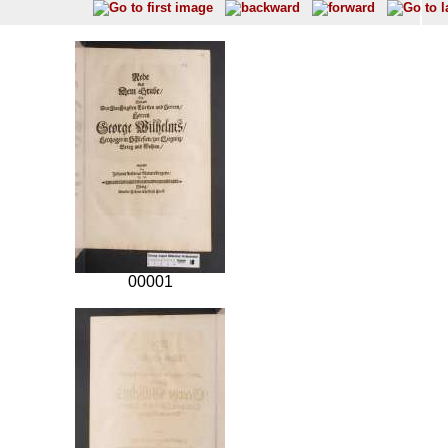
00001