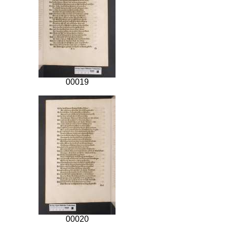
00019
00020