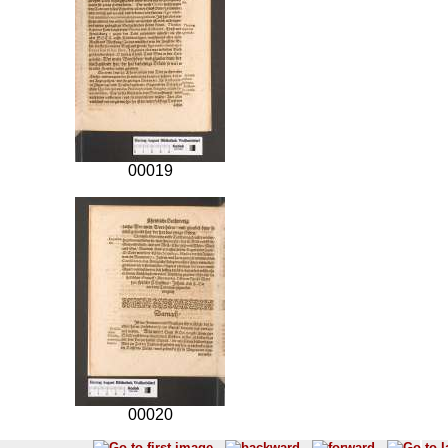
00019
00020