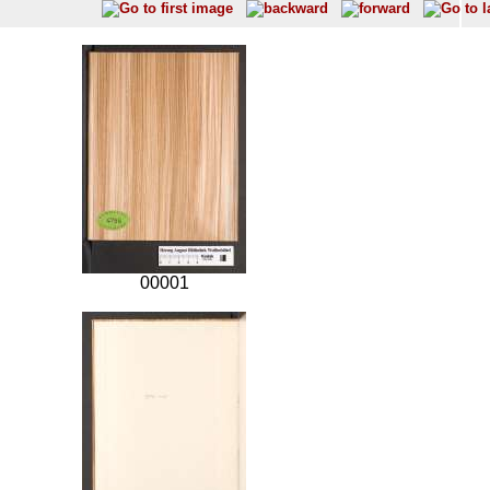
00001