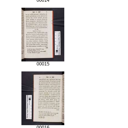
00014
00015
00016